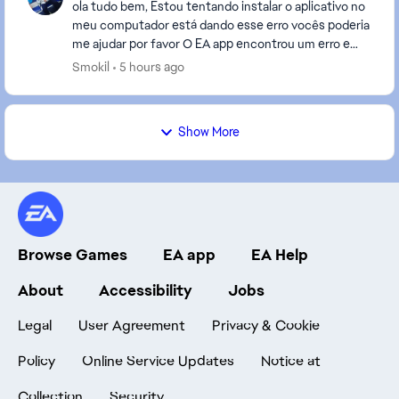
ola tudo bem, Estou tentando instalar o aplicativo no
meu computador está dando esse erro vocês poderia
me ajudar por favor O EA app encontrou um erro e
não pôde concluir a instalação (código ...
Smokil
5 hours ago
Show More
Browse Games
EA app
EA Help
About
Accessibility
Jobs
Legal
User Agreement
Privacy & Cookie
Policy
Online Service Updates
Notice at
Collection
Security