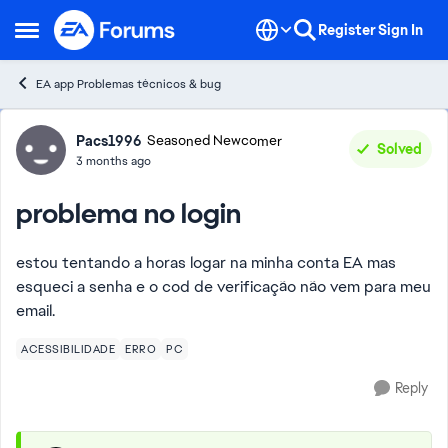
Skip to content
Register
Sign In
Open Side Menu
EA app Problemas técnicos & bug
Forum Discussion
Pacs1996
Seasoned Newcomer
Solved
3 months ago
problema no login
estou tentando a horas logar na minha conta EA mas
esqueci a senha e o cod de verificação não vem para meu
email.
ACESSIBILIDADE
ERRO
PC
Reply