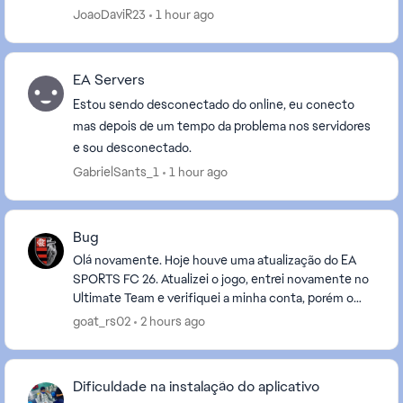
JoaoDaviR23
1 hour ago
EA Servers
Estou sendo desconectado do online, eu conecto
mas depois de um tempo da problema nos servidores
e sou desconectado.
GabrielSants_1
1 hour ago
Bug
Olá novamente. Hoje houve uma atualização do EA
SPORTS FC 26. Atualizei o jogo, entrei novamente no
Ultimate Team e verifiquei a minha conta, porém o
problema continua exatamente o mesmo. O meu
goat_rs02
2 hours ago
Ney...
Dificuldade na instalação do aplicativo