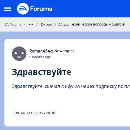
Skip to content
Open Side Menu
EA Forums
EA app
EA app Технические вопросы и ошибки
Forum Discussion
Roman454q
Newcomer
2 months ago
Здравствуйте
Здравствуйте, скачал фифу 26 через подписку пс п
ПРОБЛЕМА С ПОКУПКОЙ