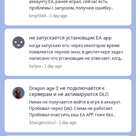
аккаунту EA, ранее играл, сейчас есть
проблемы с запуском, получаю ошибку
d by
"Лицензия игры недействительна". Кэш
kmpf666
1 day ago
чистил, в автономном запускал, целостность
файл...
не запускается установщик EA app
когда запускаю его, через некоторое время
появляется черное окно, в диспетчере задач
написано что установщик не отвечает, когда
тыкаю по окну он также не отвечает.
kyrjwa
1 day ago
началось все с a way out, когда вп...
Dragon age 2 не подключается к
серверам и не активируются DLC
Никак не получается войти в игре в аккаунт.
Пробовал через DAO. Схема не работает.
Пробовал очистить кэш EA APP. тоже без
толку. Игра куплена и работает через EA со
Stangenzircul
1 day ago
всеми DLC. Раньше такого не было...