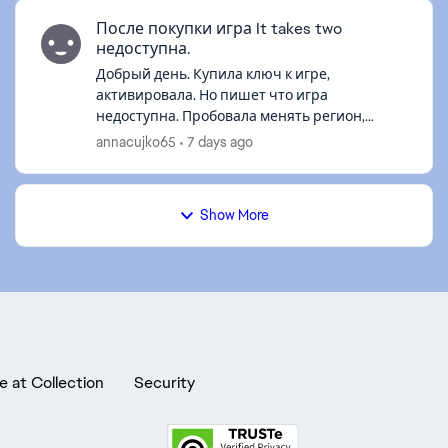
После покупки игра It takes two
недоступна.
Добрый день. Купила ключ к игре,
активировала. Но пишет что игра
недоступна. Пробовала менять регион,
чистить кеш и перезагружать компьютер.
annacujko65
7 days ago
Ничего не помогает. Подскажите, что можно
сделать?! изнач...
Show More
e at Collection
Security