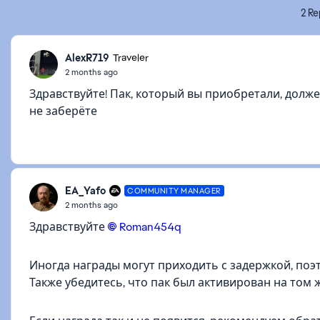
2 Re
AlexR719
Traveler
2 months ago
Здравствуйте! Пак, который вы приобретали, долж
не заберёте
EA_Yafo
COMMUNITY MANAGER
2 months ago
Здравствуйте
Roman454q​
Иногда награды могут приходить с задержкой, поэ
Также убедитесь, что пак был активирован на том ж