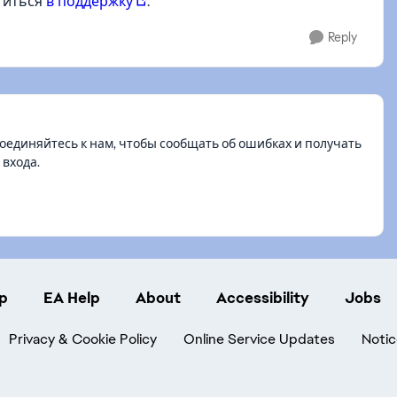
атиться
в поддержку
.
Reply
единяйтесь к нам, чтобы сообщать об ошибках и получать
 входа.
p
EA Help
About
Accessibility
Jobs
Privacy & Cookie Policy
Online Service Updates
Notic