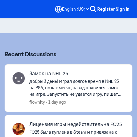
English (US)
Register
Sign In
Recent Discussions
Замок на NHL 25
Добрый день! Играл долгое время в NHL 25
на PS5, но как месяц назад появился замок
на игре. Запустить не удается игру, пишет
«недоступно» либо выдает ошибку «Вы не
flownity
1 day ago
можете купить этот продукт по след...
Лицензия игры недействительна FC25
FC25 была куплена в Steam и привязана к