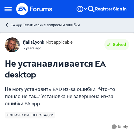
Skip to content
Register
Sign In
Open Side Menu
EA app Технические вопросы и ошибки
Forum Discussion
fjalls1yonk
Not applicable
Solved
3 years ago
Не устанавливается EA
desktop
Не могу установить EAD из-за ошибки. "Что-то
пошло не так..." Установка не завершена из-за
ошибки EA app
ТЕХНИЧЕСКИЕ НЕПОЛАДКИ
Reply