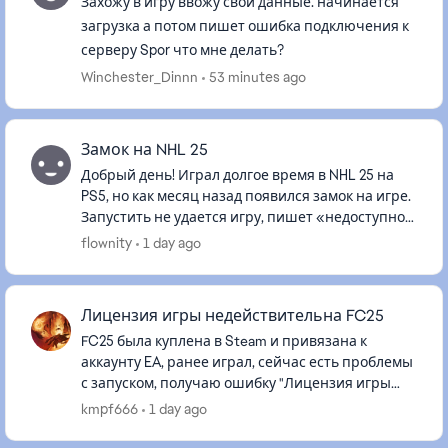
Захожу в игру ввожу свои данные. начинается
загрузка а потом пишет ошибка подключения к
серверу Spor что мне делать?
Winchester_Dinnn
53 minutes ago
Замок на NHL 25
Добрый день! Играл долгое время в NHL 25 на
PS5, но как месяц назад появился замок на игре.
Запустить не удается игру, пишет «недоступно»
либо выдает ошибку «Вы не можете купить этот
flownity
1 day ago
продукт по след...
Лицензия игры недействительна FC25
FC25 была куплена в Steam и привязана к
аккаунту EA, ранее играл, сейчас есть проблемы
с запуском, получаю ошибку "Лицензия игры
недействительна". Кэш чистил, в автономном
kmpf666
1 day ago
запускал, целостность файл...