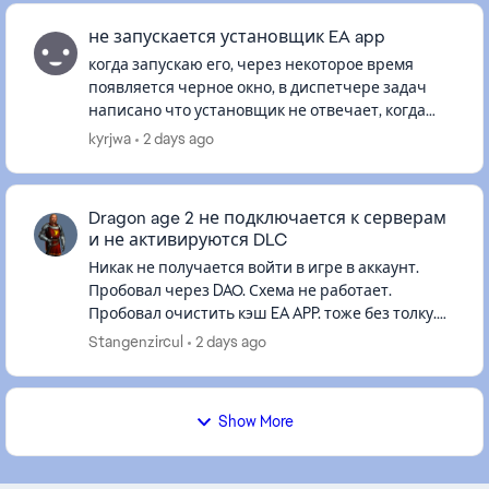
не запускается установщик EA app
когда запускаю его, через некоторое время
появляется черное окно, в диспетчере задач
написано что установщик не отвечает, когда
тыкаю по окну он также не отвечает. началось
kyrjwa
2 days ago
все с a way out, когда вп...
Dragon age 2 не подключается к серверам
и не активируются DLC
Никак не получается войти в игре в аккаунт.
Пробовал через DAO. Схема не работает.
Пробовал очистить кэш EA APP. тоже без толку.
Игра куплена и работает через EA со всеми DLC.
Stangenzircul
2 days ago
Раньше такого не было...
Show More