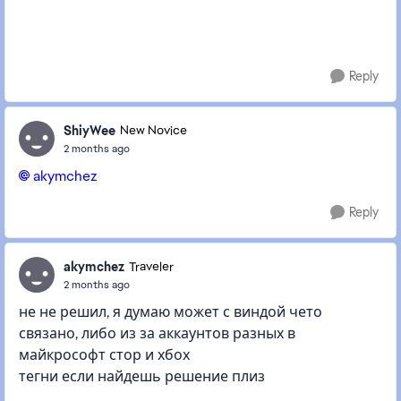
Reply
ShiyWee
New Novice
2 months ago
akymchez​
Reply
akymchez
Traveler
2 months ago
не не решил, я думаю может с виндой чето
связано, либо из за аккаунтов разных в
майкрософт стор и хбох
тегни если найдешь решение плиз