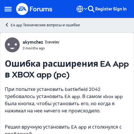
Skip to content
Register
Sign In
Open Side Menu
EA app Технические вопросы и ошибки
Forum Discussion
akymchez
Traveler
2 months ago
Ошибка расширения EA App
в XBOX app (pc)
При попытке установить battlefield 2042
требовалось установить EA app. В самом xbox app
была кнопка, чтобы установить его, но когда я
нажимал на нее ничего не происходило.
Решил вручную установить EA app и столкнулся с