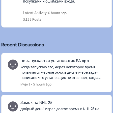
покупками и ошибками входа.
Latest Activity: 5 hours ago
3,135 Posts
Recent Discussions
не запускается установщик EA app
когда запускаю его, через некоторое время
появляется черное окно, в диспетчере задач
написано что установщик не отвечает, когда
тыкаю по окну он также не отвечает. началось
kyrjwa
5 hours ago
все с a way out, когда вп...
Замок на NHL 25
Добрый день! Играл долгое время в NHL 25 на