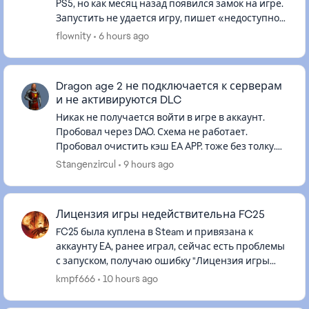
PS5, но как месяц назад появился замок на игре.
Запустить не удается игру, пишет «недоступно»
либо выдает ошибку «Вы не можете купить этот
flownity
6 hours ago
продукт по след...
Dragon age 2 не подключается к серверам
и не активируются DLC
Никак не получается войти в игре в аккаунт.
Пробовал через DAO. Схема не работает.
Пробовал очистить кэш EA APP. тоже без толку.
Игра куплена и работает через EA со всеми DLC.
Stangenzircul
9 hours ago
Раньше такого не было...
Лицензия игры недействительна FC25
FC25 была куплена в Steam и привязана к
аккаунту EA, ранее играл, сейчас есть проблемы
с запуском, получаю ошибку "Лицензия игры
недействительна". Кэш чистил, в автономном
kmpf666
10 hours ago
запускал, целостность файл...