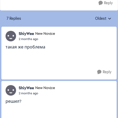
Reply
7 Replies
Oldest
Replies sorte
ShiyWee
New Novice
2 months ago
такая же проблема
Reply
ShiyWee
New Novice
2 months ago
решил?