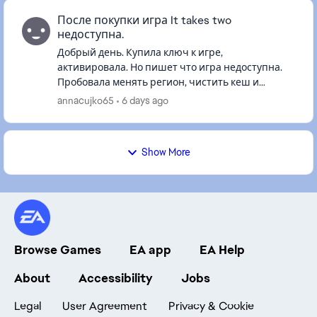
После покупки игра It takes two
недоступна.
Добрый день. Купила ключ к игре,
активировала. Но пишет что игра недоступна.
Пробовала менять регион, чистить кеш и
перезагружать компьютер. Ничего не помогает.
annacujko65
6 days ago
Подскажите, что можно сделать?! изнач...
Show More
Browse Games
EA app
EA Help
About
Accessibility
Jobs
Legal
User Agreement
Privacy & Cookie