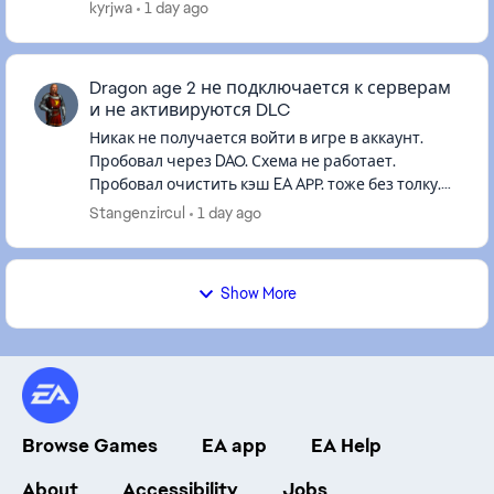
тыкаю по окну он также не отвечает. началось
kyrjwa
1 day ago
все с a way out, когда вп...
Dragon age 2 не подключается к серверам
и не активируются DLC
Никак не получается войти в игре в аккаунт.
Пробовал через DAO. Схема не работает.
Пробовал очистить кэш EA APP. тоже без толку.
Игра куплена и работает через EA со всеми DLC.
Stangenzircul
1 day ago
Раньше такого не было...
Show More
Browse Games
EA app
EA Help
About
Accessibility
Jobs