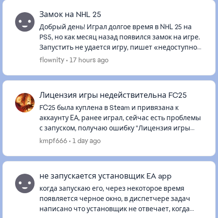
Замок на NHL 25
Добрый день! Играл долгое время в NHL 25 на
PS5, но как месяц назад появился замок на игре.
Запустить не удается игру, пишет «недоступно»
либо выдает ошибку «Вы не можете купить этот
flownity
17 hours ago
продукт по след...
Лицензия игры недействительна FC25
FC25 была куплена в Steam и привязана к
аккаунту EA, ранее играл, сейчас есть проблемы
с запуском, получаю ошибку "Лицензия игры
недействительна". Кэш чистил, в автономном
kmpf666
1 day ago
запускал, целостность файл...
не запускается установщик EA app
когда запускаю его, через некоторое время
появляется черное окно, в диспетчере задач
написано что установщик не отвечает, когда