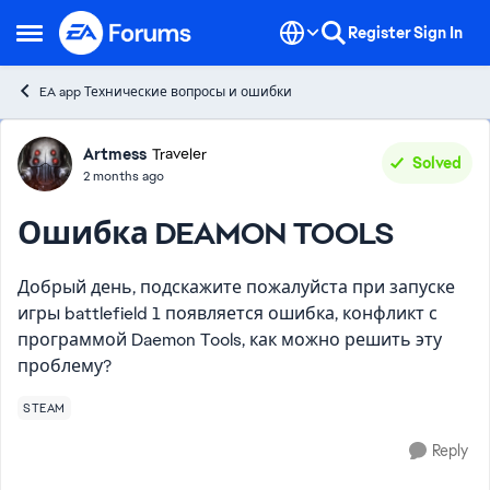
Skip to content
Register
Sign In
Open Side Menu
EA app Технические вопросы и ошибки
Forum Discussion
Artmess
Traveler
Solved
2 months ago
Ошибка DEAMON TOOLS
Добрый день, подскажите пожалуйста при запуске
игры battlefield 1 появляется ошибка, конфликт с
программой Daemon Tools, как можно решить эту
проблему?
STEAM
Reply