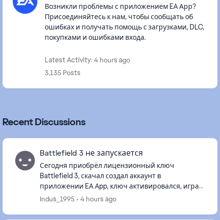
Возникли проблемы с приложением EA Арр?
Присоединяйтесь к нам, чтобы сообщать об
ошибках и получать помощь с загрузками, DLC,
покупками и ошибками входа.
Latest Activity: 4 hours ago
3,135 Posts
Recent Discussions
Battlefield 3 не запускается
Сегодня приобрёл лицензионный ключ
Battlefield 3, скачал создал аккаунт в
приложении EA App, ключ активировался, игра
скачалась, всё было хорошо до момента запуска,
Indus_1995
4 hours ago
игра запустилась на сайте Battlelo...