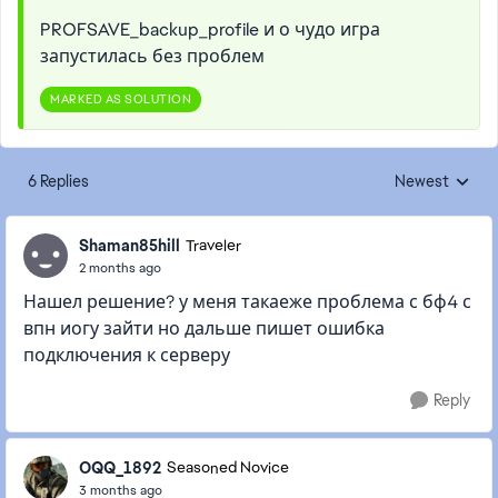
PROFSAVE_backup_profile и о чудо игра
запустилась без проблем
MARKED AS SOLUTION
6 Replies
Newest
Replies sorted
Shaman85hill
Traveler
2 months ago
Нашел решение? у меня такаеже проблема с бф4 с
впн иогу зайти но дальше пишет ошибка
подключения к серверу
Reply
OQQ_1892
Seasoned Novice
3 months ago