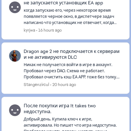
не запускается установщик EA app
когда запускаю его, через некоторое время
появляется черное окно, в диспетчере задач
написано что установщик не отвечает, когда
тыкаю по окну он также не отвечает. началось
kyrjwa
16 hours ago
все с a way out, когда вп...
Dragon age 2 не подключается к серверам
и не активируются DLC
Никак не получается войти в игре в аккаунт.
Пробовал через DAO. Схема не работает.
Пробовал очистить кэш EA APP. тоже без толку.
Игра куплена и работает через EA со всеми DLC.
Stangenzircul
20 hours ago
Раньше такого не было...
После покупки игра It takes two
недоступна.
Добрый день. Купила ключ к игре,
активировала. Но пишет что игра недоступна.