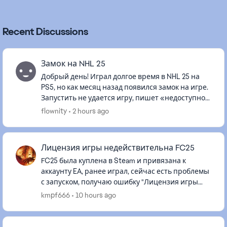
Recent Discussions
Замок на NHL 25
Добрый день! Играл долгое время в NHL 25 на
PS5, но как месяц назад появился замок на игре.
Запустить не удается игру, пишет «недоступно»
либо выдает ошибку «Вы не можете купить этот
flownity
2 hours ago
продукт по след...
Лицензия игры недействительна FC25
FC25 была куплена в Steam и привязана к
аккаунту EA, ранее играл, сейчас есть проблемы
с запуском, получаю ошибку "Лицензия игры
недействительна". Кэш чистил, в автономном
kmpf666
10 hours ago
запускал, целостность файл...