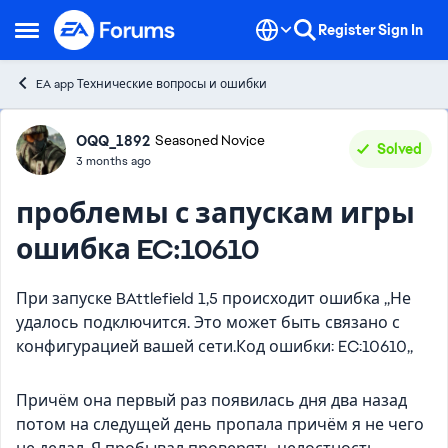
Skip to content
Register
Sign In
Open Side Menu
EA app Технические вопросы и ошибки
Forum Discussion
OQQ_1892
Seasoned Novice
Solved
3 months ago
проблемы с запускам игры
ошибка EC:10610
При запуске BAttlefield 1,5 происходит ошибка ,,Не
удалось подключится. Это может быть связано с
конфигурацией вашей сети.Код ошибки: EC:10610,,
Причём она первый раз появилась дня два назад
потом на следущей день пропала причём я не чего