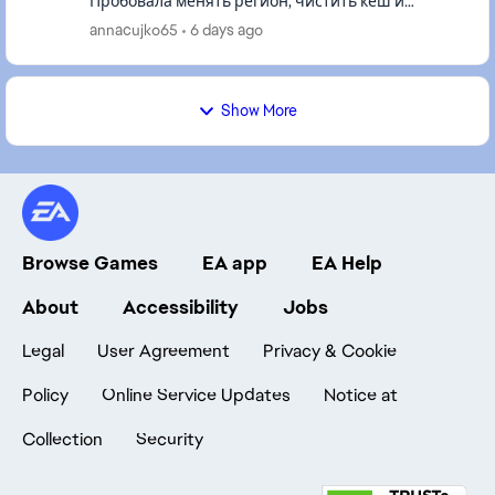
Пробовала менять регион, чистить кеш и
перезагружать компьютер. Ничего не помогает.
annacujko65
6 days ago
Подскажите, что можно сделать?! изнач...
Show More
Browse Games
EA app
EA Help
About
Accessibility
Jobs
Legal
User Agreement
Privacy & Cookie
Policy
Online Service Updates
Notice at
Collection
Security