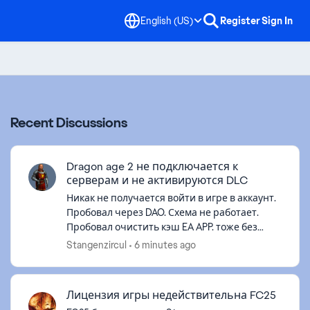
English (US)
Register
Sign In
Recent Discussions
Dragon age 2 не подключается к
серверам и не активируются DLC
Никак не получается войти в игре в аккаунт.
Пробовал через DAO. Схема не работает.
Пробовал очистить кэш EA APP. тоже без
толку. Игра куплена и работает через EA со
Stangenzircul
6 minutes ago
всеми DLC. Раньше такого не было...
Лицензия игры недействительна FC25