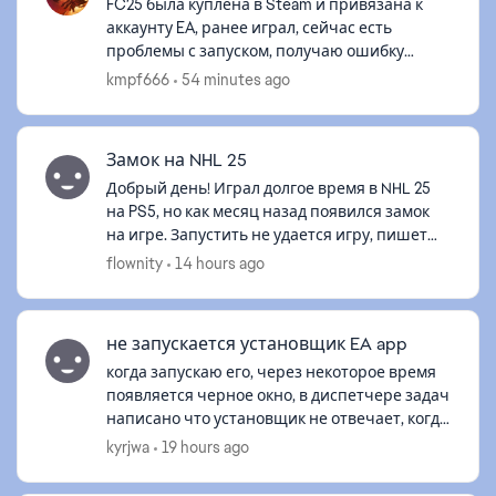
FC25 была куплена в Steam и привязана к
аккаунту EA, ранее играл, сейчас есть
проблемы с запуском, получаю ошибку
"Лицензия игры недействительна". Кэш
kmpf666
54 minutes ago
чистил, в автономном запускал, целостность
файл...
Замок на NHL 25
Добрый день! Играл долгое время в NHL 25
на PS5, но как месяц назад появился замок
на игре. Запустить не удается игру, пишет
«недоступно» либо выдает ошибку «Вы не
flownity
14 hours ago
можете купить этот продукт по след...
не запускается установщик EA app
когда запускаю его, через некоторое время
появляется черное окно, в диспетчере задач
написано что установщик не отвечает, когда
тыкаю по окну он также не отвечает.
kyrjwa
19 hours ago
началось все с a way out, когда вп...