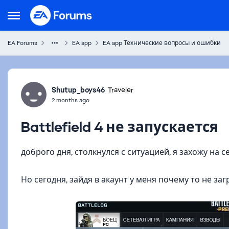
Skip to content
Open Side Menu
EA Forums
EA app
EA app Технические вопросы и ошибки
Forum Discussion
Shutup_boys46
Traveler
2 months ago
Battlefield 4 не запускается
доброго дня, столкнулся с ситуацией, я захожу на 
Но сегодня, зайдя в акаунт у меня почему то не заг