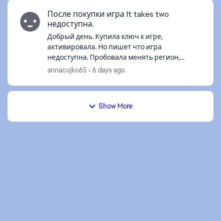
После покупки игра It takes two
недоступна.
Добрый день. Купила ключ к игре,
активировала. Но пишет что игра
недоступна. Пробовала менять регион,
чистить кеш и перезагружать компьютер.
annacujko65
6 days ago
Ничего не помогает. Подскажите, что можно
сделать?! изнач...
ed by
Show More