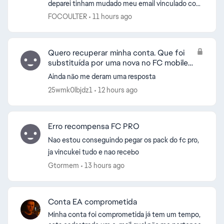
deparei tinham mudado meu email vinculado com
a PlayStation Network. Está com email de gringo.
FOCOULTER
11 hours ago
E não achei c...
Quero recuperar minha conta. Que foi
substituída por uma nova no FC mobile
26
Ainda não me deram uma resposta
25wmk0lbjdz1
12 hours ago
Erro recompensa FC PRO
Nao estou conseguindo pegar os pack do fc pro,
ja vincukei tudo e nao recebo
Gtormem
13 hours ago
Conta EA comprometida
Minha conta foi comprometida já tem um tempo,