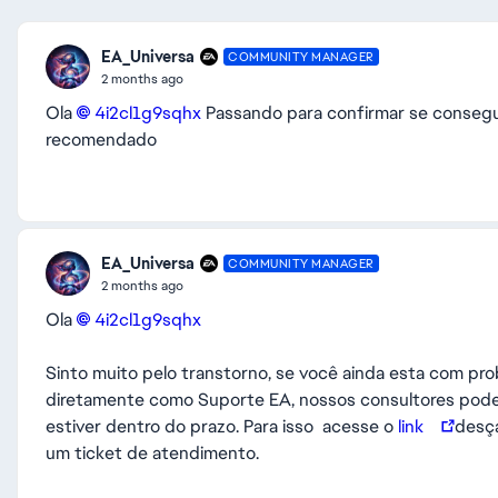
EA_Universa
COMMUNITY MANAGER
2 months ago
Ola
4i2cl1g9sqhx​
Passando para confirmar se consegui
recomendado
EA_Universa
COMMUNITY MANAGER
2 months ago
Ola
4i2cl1g9sqhx​
Sinto muito pelo transtorno, se você ainda esta com pro
diretamente como Suporte EA, nossos consultores pode
estiver dentro do prazo. Para isso acesse o
link
desça
um ticket de atendimento.