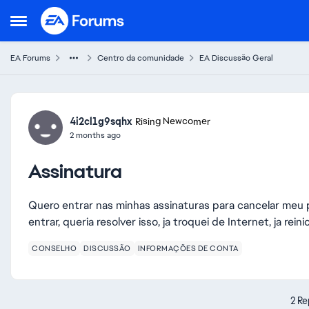
Skip to content
Open Side Menu
EA Forums
Centro da comunidade
EA Discussão Geral
Forum Discussion
4i2cl1g9sqhx
Rising Newcomer
2 months ago
Assinatura
Quero entrar nas minhas assinaturas para cancelar meu
entrar, queria resolver isso, ja troquei de Internet, ja rein
CONSELHO
DISCUSSÃO
INFORMAÇÕES DE CONTA
2 Re