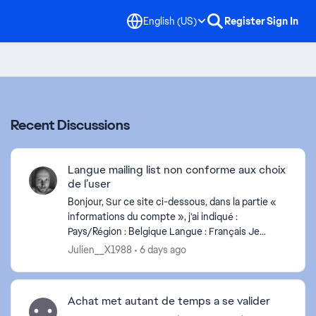
English (US)
Register
Sign In
Recent Discussions
Langue mailing list non conforme aux choix
de l’user
Bonjour, Sur ce site ci-dessous, dans la partie «
informations du compte », j’ai indiqué :
Pays/Région : Belgique Langue : Français Je
reçois néanmoins les newsletters d’EA par mail en
Julien__X1988
6 days ago
Néerland...
d by
Achat met autant de temps a se valider