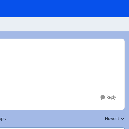
Reply
eply
Newest
Replies sorte