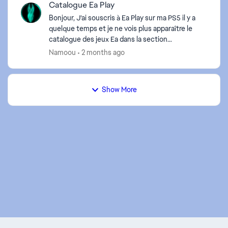
Catalogue Ea Play
Bonjour, J’ai souscris à Ea Play sur ma PS5 il y a
quelque temps et je ne vois plus apparaître le
catalogue des jeux Ea dans la section
abonnement. Je suis toujours abonné, je vois les
Namoou
2 months ago
jeux déjà té...
Show More