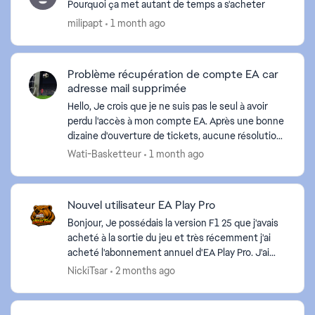
Pourquoi ça met autant de temps a s'acheter
milipapt
1 month ago
Problème récupération de compte EA car
adresse mail supprimée
Hello, Je crois que je ne suis pas le seul à avoir
perdu l'accès à mon compte EA. Après une bonne
dizaine d'ouverture de tickets, aucune résolution..
Quelqu'un peut me joindre par téléphone pour...
Wati-Basketteur
1 month ago
Nouvel utilisateur EA Play Pro
Bonjour, Je possédais la version F1 25 que j'avais
acheté à la sortie du jeu et très récemment j'ai
acheté l'abonnement annuel d'EA Play Pro. J'ai
fait une erreur de débutant en achetant le DLC
NickiTsar
2 months ago
F1 ...