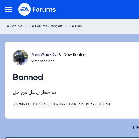
Skip to content
Open Side Menu
EA Forums
EA Forums Français
EA Play
Forum Discussion
NessYou-Dz19
New Rookie
9 months ago
Banned
تم حظري هل من حل
COMPTE
CONSOLE
EA APP
EA PLAY
PLAYSTATION
1 R