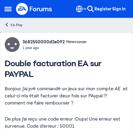
Skip to content
Register
Sign In
Open Side Menu
EA Play
Forum Discussion
3682550000d2e092
Newcomer
1 year ago
Double facturation EA sur
PAYPAL
Bonjour, j'ai pré commandé un jeux sur mon compte AE et
celui-ci m'a était facturer deux fois sur PAypal !?
comment me faire rembourser ?
De plus j'ai reçu une code erreur :Oups! Une erreur est
survenue. Code d'erreur : 50001