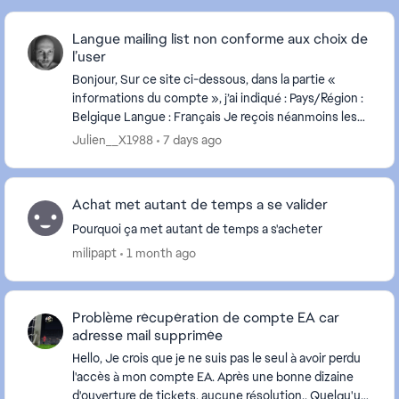
Langue mailing list non conforme aux choix de
l’user
Bonjour, Sur ce site ci-dessous, dans la partie «
informations du compte », j’ai indiqué : Pays/Région :
Belgique Langue : Français Je reçois néanmoins les
newsletters d’EA par mail en Néerland...
Julien__X1988
7 days ago
Achat met autant de temps a se valider
Pourquoi ça met autant de temps a s'acheter
milipapt
1 month ago
Problème récupération de compte EA car
adresse mail supprimée
Hello, Je crois que je ne suis pas le seul à avoir perdu
l'accès à mon compte EA. Après une bonne dizaine
d'ouverture de tickets, aucune résolution.. Quelqu'un