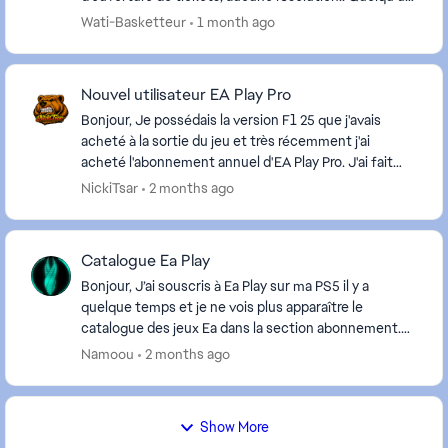
peut me joindre par téléphone pour...
Wati-Basketteur
1 month ago
Nouvel utilisateur EA Play Pro
Bonjour, Je possédais la version F1 25 que j'avais
acheté à la sortie du jeu et très récemment j'ai
acheté l'abonnement annuel d'EA Play Pro. J'ai fait
une erreur de débutant en achetant le DLC F1 ...
NickiTsar
2 months ago
Catalogue Ea Play
Bonjour, J’ai souscris à Ea Play sur ma PS5 il y a
quelque temps et je ne vois plus apparaître le
catalogue des jeux Ea dans la section abonnement.
Je suis toujours abonné, je vois les jeux déjà té...
Namoou
2 months ago
Show More