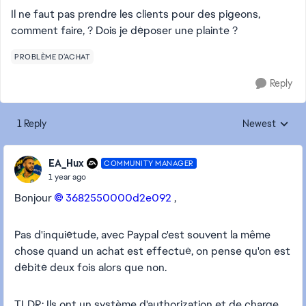
Il ne faut pas prendre les clients pour des pigeons,
comment faire, ? Dois je déposer une plainte ?
PROBLÈME D’ACHAT
Reply
1 Reply
Newest
Replies sorted
EA_Hux
COMMUNITY MANAGER
1 year ago
Bonjour
3682550000d2e092​
,
Pas d'inquiétude, avec Paypal c'est souvent la même
chose quand un achat est effectué, on pense qu'on est
débité deux fois alors que non.
TLDR: Ils ont un système d'authorization et de charge