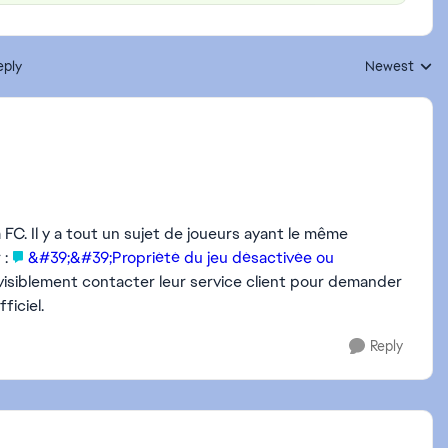
eply
Newest
Replies sorte
C. Il y a tout un sujet de joueurs ayant le même
 :
&#39;&#39;Propriété du jeu désactivée ou
 visiblement contacter leur service client pour demander
ficiel.
Reply