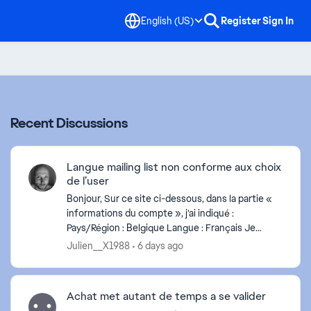
English (US)
Register
Sign In
Recent Discussions
Langue mailing list non conforme aux choix
de l’user
Bonjour, Sur ce site ci-dessous, dans la partie «
informations du compte », j’ai indiqué :
Pays/Région : Belgique Langue : Français Je
reçois néanmoins les newsletters d’EA par mail en
Julien__X1988
6 days ago
Néerland...
Achat met autant de temps a se valider