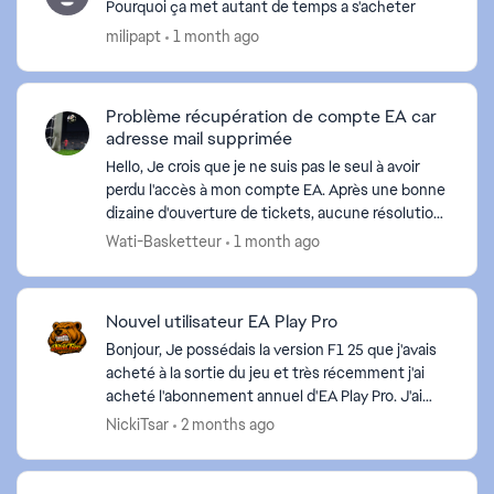
Pourquoi ça met autant de temps a s'acheter
milipapt
1 month ago
Problème récupération de compte EA car
adresse mail supprimée
Hello, Je crois que je ne suis pas le seul à avoir
perdu l'accès à mon compte EA. Après une bonne
dizaine d'ouverture de tickets, aucune résolution..
Quelqu'un peut me joindre par téléphone pour...
Wati-Basketteur
1 month ago
Nouvel utilisateur EA Play Pro
Bonjour, Je possédais la version F1 25 que j'avais
acheté à la sortie du jeu et très récemment j'ai
acheté l'abonnement annuel d'EA Play Pro. J'ai
fait une erreur de débutant en achetant le DLC
NickiTsar
2 months ago
F1 ...