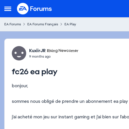
Skip to content
Open Side Menu
EA Forums
EA Forums Français
EA Play
Forum Discussion
KuxiirJR
Rising Newcomer
9 months ago
fc26 ea play
bonjour,
sommes nous obligé de prendre un abonnement ea play p
j'ai acheté mon jeu sur instant gaming et j'ai bien sur 