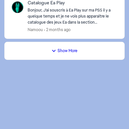
Catalogue Ea Play
Bonjour, J’ai souscris à Ea Play sur ma PS5 il y a
quelque temps et je ne vois plus apparaître le
d by
catalogue des jeux Ea dans la section
abonnement. Je suis toujours abonné, je vois les
Namoou
2 months ago
jeux déjà té...
Show More