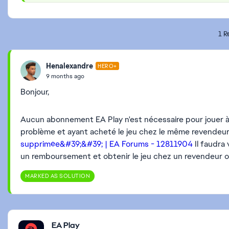
1 R
Henalexandre
HERO+
9 months ago
Bonjour,
Aucun abonnement EA Play n'est nécessaire pour jouer à F
problème et ayant acheté le jeu chez le même revendeur
supprimée&#39;&#39; | EA Forums - 12811904
Il faudra
un remboursement et obtenir le jeu chez un revendeur of
MARKED AS SOLUTION
Featured Places
EA Play