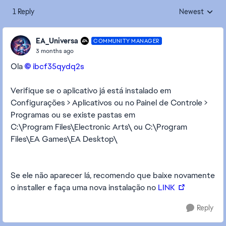
1 Reply
Newest
Replies sorted
EA_Universa
COMMUNITY MANAGER
3 months ago
Ola
ibcf35qydq2s​
Verifique se o aplicativo já está instalado em
Configurações > Aplicativos ou no Painel de Controle >
Programas ou se existe pastas em
C:\Program Files\Electronic Arts\ ou C:\Program
Files\EA Games\EA Desktop\
Se ele não aparecer lá, recomendo que baixe novamente
o installer e faça uma nova instalação no
LINK
Reply