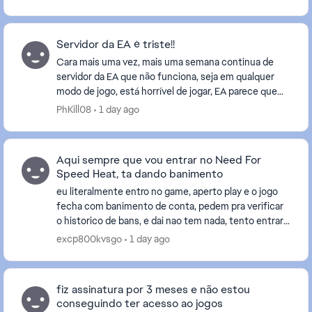
Servidor da EA é triste!!
Cara mais uma vez, mais uma semana continua de
servidor da EA que não funciona, seja em qualquer
modo de jogo, está horrível de jogar, EA parece que
abriu mão dos servidores do EA FC 26 por conta do ...
PhKill08
1 day ago
Aqui sempre que vou entrar no Need For
Speed Heat, ta dando banimento
eu literalmente entro no game, aperto play e o jogo
fecha com banimento de conta, pedem pra verificar
o historico de bans, e dai nao tem nada, tento entrar
denovo e ele fecha pelo mesmo motivo, o jog...
excp800kvsgo
1 day ago
fiz assinatura por 3 meses e não estou
conseguindo ter acesso ao jogos