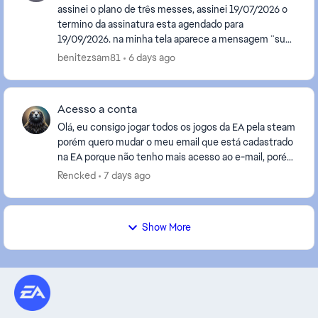
assinei o plano de três messes, assinei 19/07/2026 o
termino da assinatura esta agendado para
19/09/2026. na minha tela aparece a mensagem ¨sua
assinatura EA PLAY está com termino agendado para
benitezsam81
6 days ago
19 de...
Acesso a conta
Olá, eu consigo jogar todos os jogos da EA pela steam
porém quero mudar o meu email que está cadastrado
na EA porque não tenho mais acesso ao e-mail, porém
toda hora que vou mudar alguma coisa da con...
Rencked
7 days ago
Show More