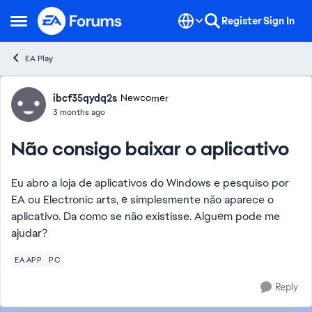
Skip to content
Register
Sign In
Open Side Menu
EA Play
Forum Discussion
ibcf35qydq2s
Newcomer
3 months ago
Não consigo baixar o aplicativo
Eu abro a loja de aplicativos do Windows e pesquiso por
EA ou Electronic arts, é simplesmente não aparece o
aplicativo. Da como se não existisse. Alguém pode me
ajudar?
EA APP
PC
Reply