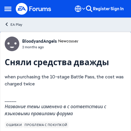
Skip to content
Register
Sign In
Open Side Menu
EA Play
Forum Discussion
BloodyandAngels
Newcomer
2 months ago
Сняли средства дважды
when purchasing the 10-stage Battle Pass, the cost was
charged twice
_____
Название темы изменено в с оответствии с
языковыми правилами форума
ОШИБКИ
ПРОБЛЕМА С ПОКУПКОЙ