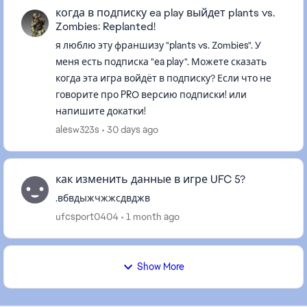
когда в подписку ea play выйдет plants vs.
Zombies: Replanted!
я люблю эту франшизу "plants vs. Zombies". У
меня есть подписка "ea play". Можете сказать
когда эта игра войдёт в подписку? Если что не
говорите про PRO версию подписки! или
напишите докатки!
alesw323s
30 days ago
как изменить данные в игре UFC 5?
.вбвдыжчжжсдвджв
ufcsport0404
1 month ago
Show More