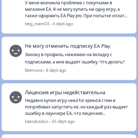
У меня возникла проблема с покупками в
магазине EA. Я не могу купить ни одну игру, а
также оформить EA Play pro. При попытке оплаты
банковской картой появляется ошибка: “We
beg_mam03
6 days ago
could not process your or...
Не могу отменить подписку EA Play
Захожу в профиль, нажимаю на вкладку с
подписками, а мне выдаёт ошибку. Что делать?
lieemona
8 days ago
Лицензия игры недействительна
Недавно купил игру need for speed в стим и
попробовал запустить ее, но каждый раз выдает
ошибку в лаунчере EA, что лицензия
недействительна. Я перепробовал все способы:
kasodusduo
24 days ago
очистка кеша, использование вп...