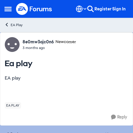
Skip to content
Register
Sign In
Open Side Menu
EA Play
Forum Discussion
8e0mw3ojc0n6
Newcomer
3 months ago
Ea play
EA play
EA PLAY
Reply