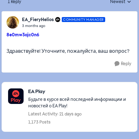
1 Reply
Newest
Replies sorted
EA_FieryHelios
COMMUNITY MANAGER
3 months ago
8e0mw3ojc0n6
Здравствуйте! Уточните, пожалуйста, ваш вопрос?
Reply
Featured Places
EA Play
Будьте в курсе всей последней информации и
новостей о EA Play!
Latest Activity: 21 days ago
1,173 Posts