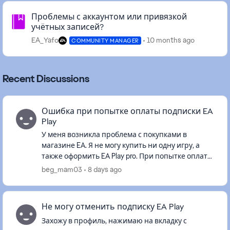
Community Highlights
Проблемы с аккаунтом или привязкой
учётных записей?
EA_Yafo
10 months ago
COMMUNITY MANAGER
Recent Discussions
Ошибка при попытке оплаты подписки EA
Play
У меня возникла проблема с покупками в
магазине EA. Я не могу купить ни одну игру, а
также оформить EA Play pro. При попытке оплаты
банковской картой появляется ошибка: “We
beg_mam03
8 days ago
could not process your or...
Не могу отменить подписку EA Play
Захожу в профиль, нажимаю на вкладку с