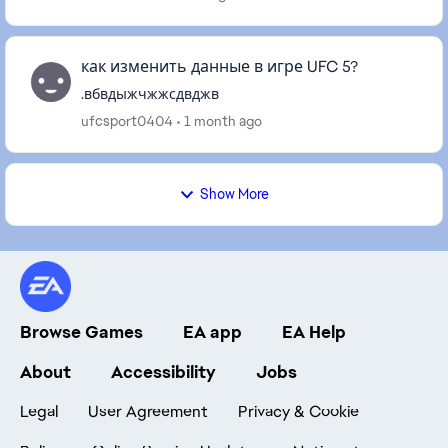
как изменить данные в игре UFC 5?
.вбвдыжчжжсдвджв
ufcsport0404
1 month ago
Show More
Browse Games
EA app
EA Help
About
Accessibility
Jobs
Legal
User Agreement
Privacy & Cookie