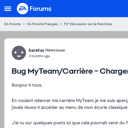
Skip to content
Open Side Menu
EA Forums
EA Forums Français
F1® Discussion sur la franchise
Forum Discussion
baretus
Newcomer
2 months ago
Bug MyTeam/Carrière - Chargem
Bonjour à tous,
En voulant relancer ma carrière MyTeam; je me suis aperç
j’avais réussi à accéder au menu de mon écurie classiqu
J’ai vu sur quelques posts ici que cela pourrait venir du 