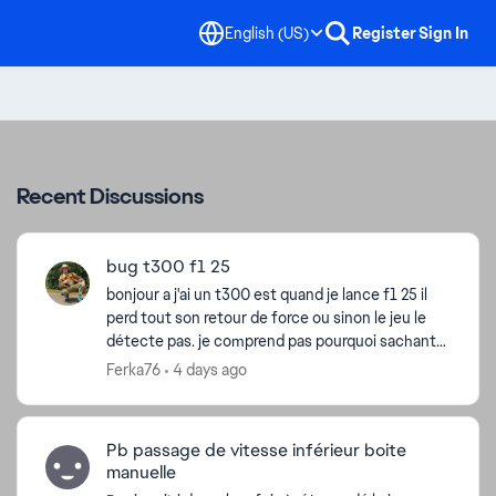
English (US)
Register
Sign In
Recent Discussions
bug t300 f1 25
bonjour a j'ai un t300 est quand je lance f1 25 il
perd tout son retour de force ou sinon le jeu le
détecte pas. je comprend pas pourquoi sachant
que j'ai désinstallé et réinstallé et le jeu et les p...
Ferka76
4 days ago
Pb passage de vitesse inférieur boite
manuelle