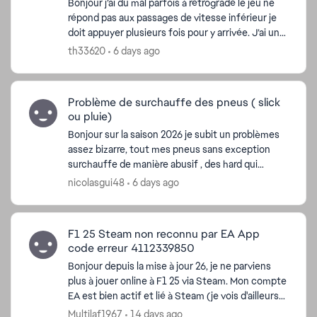
Bonjour j’ai du mal parfois à rétrogradé le jeu ne
répond pas aux passages de vitesse inférieur je
doit appuyer plusieurs fois pour y arrivée. J’ai un
moza g2p gs et tout est a jour et calibré . J’ai...
th33620
6 days ago
Problème de surchauffe des pneus ( slick
ou pluie)
Bonjour sur la saison 2026 je subit un problèmes
assez bizarre, tout mes pneus sans exception
surchauffe de manière abusif , des hard qui
monte a plus de 120° et complètement détruit
nicolasgui48
6 days ago
apres seulement ...
F1 25 Steam non reconnu par EA App
code erreur 4112339850
d by
Bonjour depuis la mise à jour 26, je ne parviens
plus à jouer online à F1 25 via Steam. Mon compte
EA est bien actif et lié à Steam (je vois d'ailleurs
bien mes jeux steam EA Sports FC 26 ainsi que
Multilaf1967
14 days ago