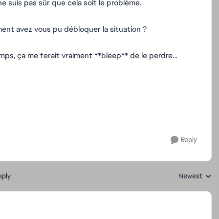
e suis pas sûr que cela soit le problème.
mment avez vous pu débloquer la situation ?
mps, ça me ferait vraiment **bleep** de le perdre…
Reply
eply
Newest
Replies sorte