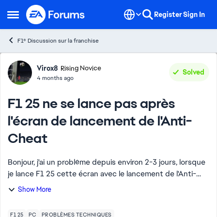
Skip to content
Register
Sign In
Open Side Menu
F1® Discussion sur la franchise
Forum Discussion
Virox8
Rising Novice
Solved
4 months ago
F1 25 ne se lance pas après
l'écran de lancement de l'Anti-
Cheat
Bonjour, j'ai un problème depuis environ 2-3 jours, lorsque
je lance F1 25 cette écran avec le lancement de l'Anti-
Cheat s'affiche mais après cela mon jeu ne se lance pas
Show More
et se ferme. J'ai 11 heures ...
F1 25
PC
PROBLÈMES TECHNIQUES