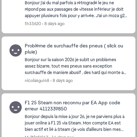
Bonjour j’ai du mal parfois à rétrogradé le jeu ne
répond pas aux passages de vitesse inférieur je doit
appuyer plusieurs fois pour y arrivée. J’ai un moza g2p
gs et tout est a jour et calibré . J’ai...
th33620
8 days ago
Problème de surchauffe des pneus ( slick ou
pluie)
Bonjour sur la saison 2026 je subit un problèmes
assez bizarre, tout mes pneus sans exception
surchauffe de manière abusif , des hard qui monte a
plus de 120° et complètement détruit apres
nicolasgui48
8 days ago
seulement ...
F1 25 Steam non reconnu par EA App code
erreur 4112339850
Bonjour depuis la mise à jour 26, je ne parviens plus à
jouer online à F1 25 via Steam. Mon compte EA est
bien actif et lié à Steam (je vois d'ailleurs bien mes
jeux steam EA Sports FC 26 ainsi que B...