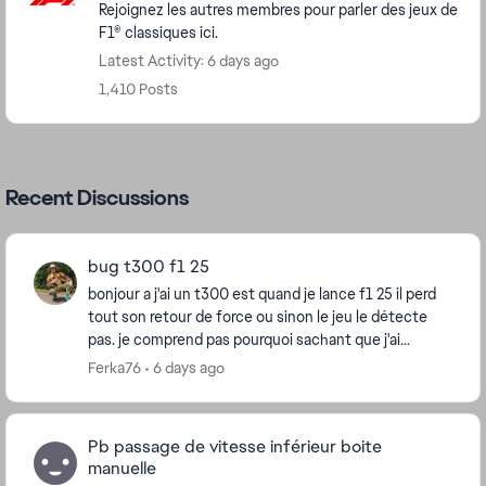
Rejoignez les autres membres pour parler des jeux de
F1® classiques ici.
Latest Activity: 6 days ago
1,410 Posts
Recent Discussions
bug t300 f1 25
bonjour a j'ai un t300 est quand je lance f1 25 il perd
tout son retour de force ou sinon le jeu le détecte
pas. je comprend pas pourquoi sachant que j'ai
désinstallé et réinstallé et le jeu et les p...
Ferka76
6 days ago
Pb passage de vitesse inférieur boite
manuelle