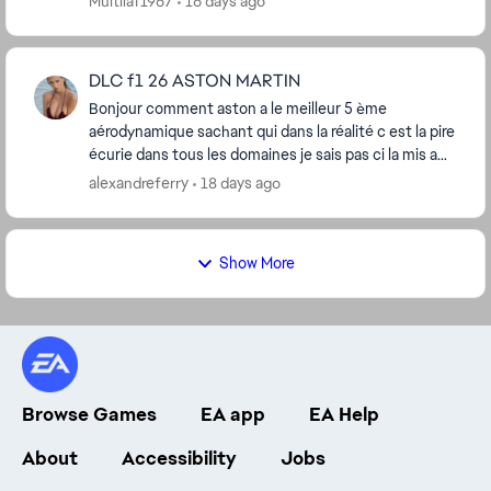
Multilaf1967
16 days ago
DLC f1 26 ASTON MARTIN
Bonjour comment aston a le meilleur 5 ème
aérodynamique sachant qui dans la réalité c est la pire
écurie dans tous les domaines je sais pas ci la mis a
jour des écurie étais faite
alexandreferry
18 days ago
Show More
Browse Games
EA app
EA Help
About
Accessibility
Jobs