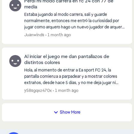
Perdí mi modo carrera en fc 24 con 77 de
media
Estaba jugando al modo carrera, salí y guarde
normalmente, entonces me entró la curiosidad por
jugar como arquero hago un nuevo jugador de arquero
entro y juego un rato salgo y luego no me aparece el...
Juanwinds
1 month ago
Al iniciar el juego me dan pantallazos de
distintos colores
Hola, al momento de entrar a Ea sport FC 24, la
pantalla comienza a parpadear y a mostrar colores
extraños, desde hace 5 días, y no me deja jugar ni
disfrutar el juego, ya desinstalé y volví a instal...
y58sgqxz470x
1 month ago
Show More