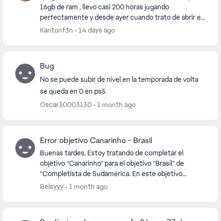
16gb de ram , llevo casi 200 horas jugando
perfectamente y desde ayer cuando trato de abrir el
juego desde la ea app me carga el logo de EA , luego
Kantonf3n
14 days ago
m...
Bug
No se puede subir de nivel en la temporada de volta
se queda en 0 en ps5
Oscar30003130
1 month ago
Error objetivo Canarinho - Brasil
Buenas tardes, Estoy tratando de completar el
objetivo “Canarinho” para el objetivo “Brasil” de
“Completista de Sudamérica. En este objetivo
obligan a completar una asistencia al primer toque
Belsyyy
1 month ago
con 1...