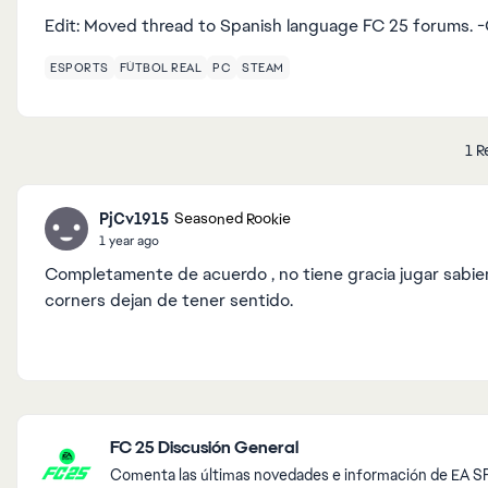
Edit: Moved thread to Spanish language FC 25 forums. 
ESPORTS
FÚTBOL REAL
PC
STEAM
1 R
PjCv1915
Seasoned Rookie
1 year ago
Completamente de acuerdo , no tiene gracia jugar sabien
corners dejan de tener sentido.
Featured Places
FC 25 Discusión General
Comenta la