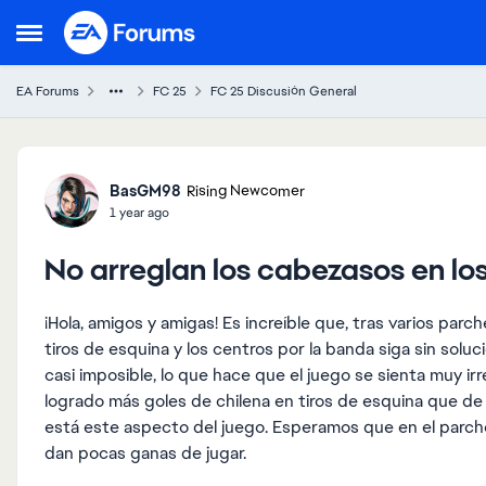
Skip to content
Open Side Menu
EA Forums
FC 25
FC 25 Discusión General
Forum Discussion
BasGM98
Rising Newcomer
1 year ago
No arreglan los cabezasos en lo
¡Hola, amigos y amigas! Es increíble que, tras varios par
tiros de esquina y los centros por la banda siga sin solu
casi imposible, lo que hace que el juego se sienta muy ir
logrado más goles de chilena en tiros de esquina que de 
está este aspecto del juego. Esperamos que en el parche
dan pocas ganas de jugar.