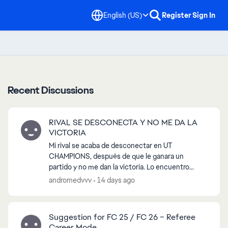
English (US)
Register
Sign In
Recent Discussions
RIVAL SE DESCONECTA Y NO ME DA LA
VICTORIA
Mi rival se acaba de desconectar en UT
CHAMPIONS, después de que le ganara un
partido y no me dan la victoria. Lo encuentro
insólito ya que gané limpiamente. Ademas, el rival
andromedvvv
14 days ago
comienza a mandarme mens...
Suggestion for FC 25 / FC 26 – Referee
Career Mode