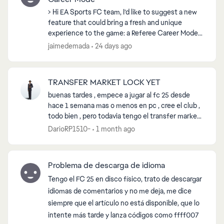
> Hi EA Sports FC team, I’d like to suggest a new
feature that could bring a fresh and unique
experience to the game: a Referee Career Mode.
Just like Player and Manager Careers, this mode
jaimedemada
24 days ago
would ...
ed by
TRANSFER MARKET LOCK YET
buenas tardes , empece a jugar al fc 25 desde
hace 1 semana mas o menos en pc , cree el club ,
todo bien , pero todavia tengo el transfer market
lock , me decia supuestamente que al realizar los
DarioRP1510-
1 month ago
SBC ...
Problema de descarga de idioma
Tengo el FC 25 en disco físico, trato de descargar
idiomas de comentarios y no me deja, me dice
siempre que el artículo no está disponible, que lo
intente más tarde y lanza códigos como ffff007