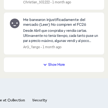
Christian_301222
1 month ago
Me banearon injustificadamente del
mercado (Leer) No compren el FC26
Desde Abril que compraba y vendía cartas.
Ultimamente no tenía tiempo, cada tanto puse un
par a precio máximo, algunas vendí y al poco
tiempo recibí el mail diciendo que me habían
ArG_Tango
1 month ago
baneado del "mercad...
Show More
e at Collection
Security