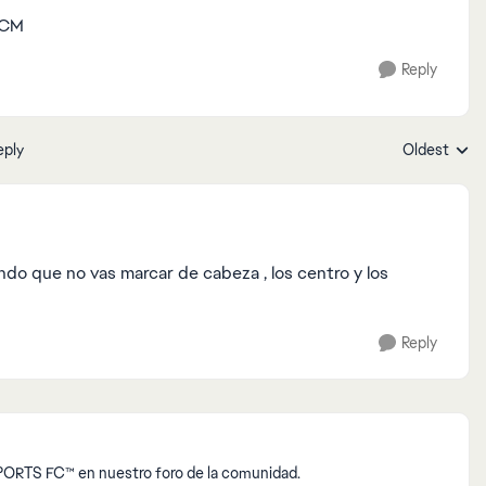
-CM
Reply
eply
Oldest
Replies sort
do que no vas marcar de cabeza , los centro y los
Reply
s últimas novedades e información de EA SPORTS FC™ en nuestro foro de la comunidad.