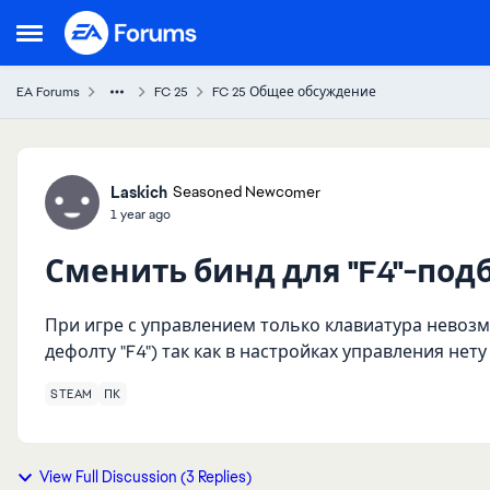
Skip to content
Open Side Menu
EA Forums
FC 25
FC 25 Общее обсуждение
Forum Discussion
Laskich
Seasoned Newcomer
1 year ago
Сменить бинд для "F4"-под
При игре с управлением только клавиатура невозм
дефолту "F4") так как в настройках управления нет
STEAM
ПК
View Full Discussion (3 Replies)