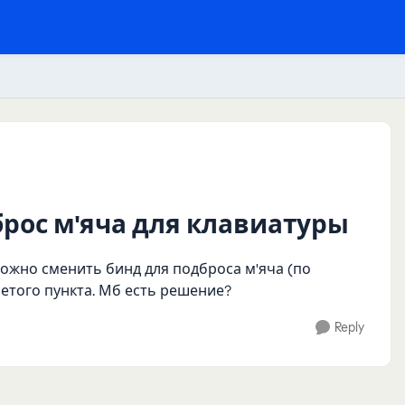
брос м'яча для клавиатуры
ожно сменить бинд для подброса м'яча (по
у етого пункта. Мб есть решение?
Reply