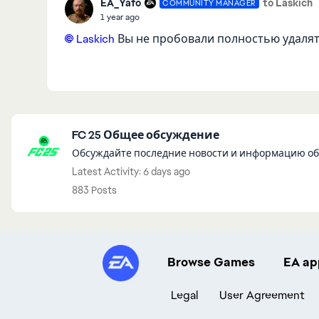
EA_Yafo
to Laskich
COMMUNITY MANAGER
1 year ago
Laskich​
Вы не пробовали полностью удалят
Featured Places
FC 25 Общее обсуждение
Обсуждайте последние новости и информацию об 
Latest Activity: 6 days ago
883 Posts
Browse Games
EA ap
Legal
User Agreement