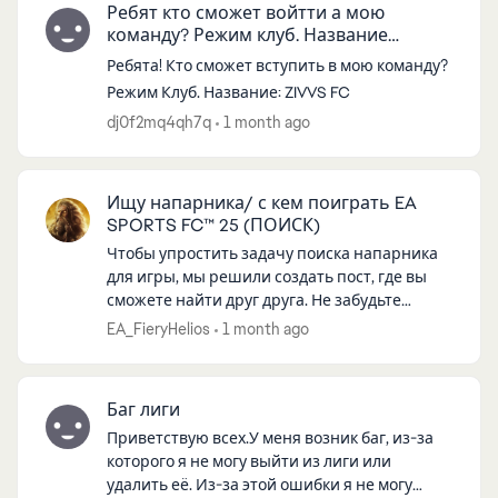
Ребят кто сможет войтти а мою
команду? Режим клуб. Название
команды: ZIVVS FC.
Ребята! Кто сможет вступить в мою команду?
Режим Клуб. Название: ZIVVS FC
dj0f2mq4qh7q
1 month ago
Ищу напарника/ с кем поиграть EA
SPORTS FC™ 25 (ПОИСК)
Чтобы упростить задачу поиска напарника
для игры, мы решили создать пост, где вы
сможете найти друг друга. Не забудьте
включить следующую информацию при
EA_FieryHelios
1 month ago
публикации: Имя пользователя: Пла...
Баг лиги
Приветствую всех.У меня возник баг, из-за
которого я не могу выйти из лиги или
удалить её. Из-за этой ошибки я не могу