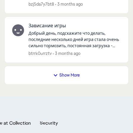
вступить в другую лигу.Прошу помочь
bzj5da7y7bt8
3 months ago
решить проблему и, если возможно, удалить
эт...
Зависание игры
Добрый день, подскажите что делать,
последние несколько дней игра стала очень
сильно тормозить, постоянная загрузка -
при входе в игру, при поиске матча, при
btrrk0urrztv
3 months ago
смене тактики, игроков и тд. Все очень до...
Show More
e at Collection
Security