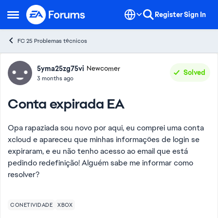
Skip to content
Register
Sign In
Open Side Menu
FC 25 Problemas técnicos
Forum Discussion
5yma25zg75vi
Newcomer
Solved
3 months ago
Conta expirada EA
Opa rapaziada sou novo por aqui, eu comprei uma conta
xcloud e apareceu que minhas informações de login se
expiraram, e eu não tenho acesso ao email que está
pedindo redefinição! Alguém sabe me informar como
resolver?
CONETIVIDADE
XBOX