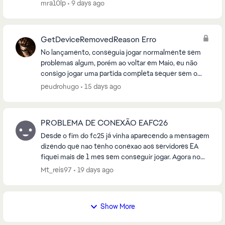
mra10lp
9 days ago
GetDeviceRemovedReason Erro
No lançamento, conseguia jogar normalmente sem
problemas algum, porém ao voltar em Maio, eu não
consigo jogar uma partida completa sequer sem o
jogo crashar com o seguinte erro anexado na foto.
peudrohugo
15 days ago
Já t...
PROBLEMA DE CONEXÃO EAFC26
Desde o fim do fc25 já vinha aparecendo a mensagem
dizendo que nao tenho conexao aos servidores EA
fiquei mais de 1 mes sem conseguir jogar. Agora no
fc26 achei que ja normalizar entrei joguei 2 part...
Mt_reis97
19 days ago
Show More