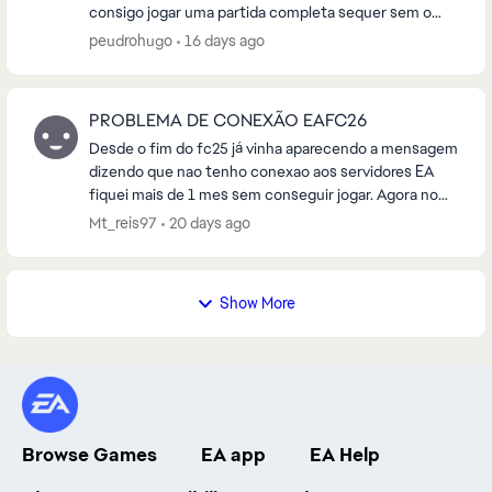
consigo jogar uma partida completa sequer sem o
jogo crashar com o seguinte erro anexado na foto.
peudrohugo
16 days ago
Já t...
PROBLEMA DE CONEXÃO EAFC26
Desde o fim do fc25 já vinha aparecendo a mensagem
dizendo que nao tenho conexao aos servidores EA
fiquei mais de 1 mes sem conseguir jogar. Agora no
fc26 achei que ja normalizar entrei joguei 2 part...
Mt_reis97
20 days ago
Show More
Browse Games
EA app
EA Help