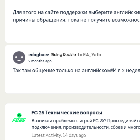
Для этого на сайте поддержки выберите английск
причины обращения, пока не получите возможност
edagbaev
to EA_Yafo
Rising Rookie
2 months ago
Так там общение только на английском!!И я 2 неде
Featured Places
FC 25 Технические вопросы
Возникли проблемы с игрой FC 25? Присоединяйт
подключения, производительности, сбоев и многог
Latest Activity: 14 days ago