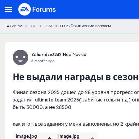
Skip to content
Open Side Menu
EA Forums
FC 25
FC 25 Технические вопросы
Forum Discussion
Zaharidze3232
New Novice
5 months ago
Не выдали награды в сезо
Финал сезона 2025 дошел до 28 уровня прогресс о
задания ultimate team 2025( забитые голы и т.д )
быть 30000, а не 28500
как итог, все задания у меня выполнены, но 2 край
image.jpg
image.jpg