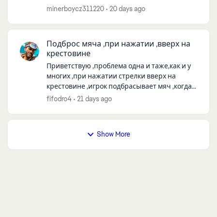
minerboycz311220
20 days ago
Подброс мяча ,при нажатии ,вверх на
крестовине
Приветствую ,проблема одна и таже,как и у
многих ,при нажатии стрелки вверх на
крестовине ,игрок подбрасывает мяч ,когда
исправят баг,платформа ps5,на стиках игра
fifodro4
21 days ago
без замечаний ,но на них не играю
Show More