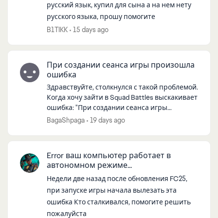
русский язык, купил для сына а на нем нету
русского языка, прошу помогите
B1TIKK
15 days ago
ed by
При создании сеанса игры произошла
ошибка
Здравствуйте, столкнулся с такой проблемой.
Когда хочу зайти в Squad Battles выскакивает
ошибка: "При создании сеанса игры
произошла ошибка. Попробуйте повторить
BagaShpaga
19 days ago
позже". С интернетом все хорошо, VPN...
Error ваш компьютер работает в
автономном режиме...
Недели две назад после обновления FC25,
при запуске игры начала вылезать эта
ошибка Кто сталкивался, помогите решить
пожалуйста