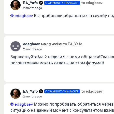
EA_Yafo
to edagbaev
COMMUNITY MANAGER
2 months ago
edagbaev​
Вы пробовали обращаться в службу по
edagbaev
to EA_Yafo
Rising Rookie
2 months ago
Здравствуйте!!да 2 недели я с ними общался!!Сказа
посоветовали искать ответы на этом форуме!!!
EA_Yafo
to edagbaev
COMMUNITY MANAGER
2 months ago
edagbaev​
Можно попробовать обратиться через 
ситуацию на данный момент с консультантом вжив