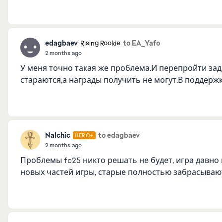
edagbaev
to EA_Yafo
Rising Rookie
2 months ago
У меня точно такая же проблема.И перепройти за
стараются,а награды получить не могут.В поддержк
Nalchic
to edagbaev
HERO+
2 months ago
Проблемы fc25 никто решать не будет, игра давно 
новых частей игры, старые полностью забрасываю