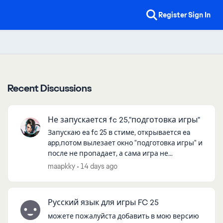
Register
Sign In
Recent Discussions
Не запускается fc 25,"подготовка игры"
Запускаю ea fc 25 в стиме, открывается ea
app,потом вылезает окно "подготовка игры" и
после не пропадает, а сама игра не
запускается, подскажите пожалуйста, что
maapkky
14 days ago
делать, буду очень признателен, множес...
Русский язык для игры FC 25
можете пожалуйста добавить в мою версию