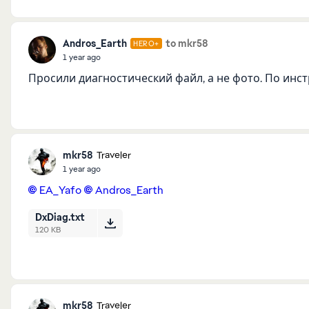
Andros_Earth
to mkr58
HERO+
1 year ago
Просили диагностический файл, а не фото. По инс
mkr58
Traveler
1 year ago
EA_Yafo​
Andros_Earth​
DxDiag.txt
120 KB
mkr58
Traveler