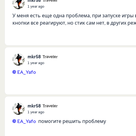
mkr58
Traveler
1 year ago
У меня есть еще одна проблема, при запуске игры в
кнопки все реагируют, но стик сам нет, в других ре
mkr58
Traveler
1 year ago
EA_Yafo​
mkr58
Traveler
1 year ago
EA_Yafo​
помогите решить проблему