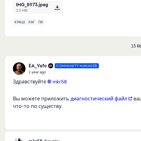
IMG_8973.jpeg
2.5 MB
КРАШ
ЛАГ
ПК
15 Re
EA_Yafo
COMMUNITY MANAGER
1 year ago
Здравствуйте
mkr58​
Вы можете приложить
диагностический файл
ваш
что-то по существу.