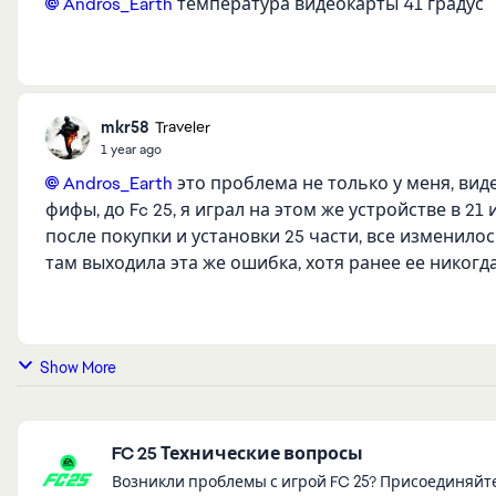
Andros_Earth​
температура видеокарты 41 градус
mkr58
Traveler
1 year ago
Andros_Earth​
это проблема не только у меня, вид
фифы, до Fc 25, я играл на этом же устройстве в 21
после покупки и установки 25 части, все изменилос
там выходила эта же ошибка, хотя ранее ее никогд
Show More
Featured Places
FC 25 Технические вопросы
Возникли проблемы с игрой FC 25? Присоединяйт