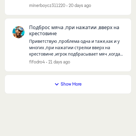
minerboycz311220
20 days ago
Подброс мяча ,при нажатии ,вверх на
крестовине
Приветствую ,проблема одна и таже,как и у
многих ,при нажатии стрелки вверх на
крестовине ,игрок подбрасывает мяч ,когда
исправят баг,платформа ps5,на стиках игра
fifodro4
21 days ago
без замечаний ,но на них не играю
Show More