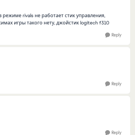
 режиме rivals не работает стик управления,
жимах игры такого нету, джойстик logitech f310
Reply
Reply
Reply