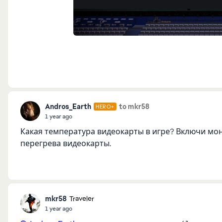
Andros_Earth
to mkr58
HERO+
1 year ago
Какая температура видеокарты в игре? Включи мо
перегрева видеокарты.
mkr58
Traveler
1 year ago