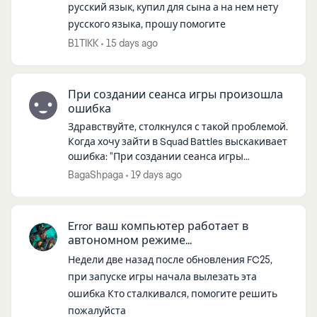
русский язык, купил для сына а на нем нету
русского языка, прошу помогите
B1TIKK
15 days ago
При создании сеанса игры произошла
ошибка
ed by
Здравствуйте, столкнулся с такой проблемой.
Когда хочу зайти в Squad Battles выскакивает
ошибка: "При создании сеанса игры
произошла ошибка. Попробуйте повторить
BagaShpaga
19 days ago
позже". С интернетом все хорошо, VPN...
Error ваш компьютер работает в
автономном режиме...
Недели две назад после обновления FC25,
при запуске игры начала вылезать эта
ошибка Кто сталкивался, помогите решить
пожалуйста