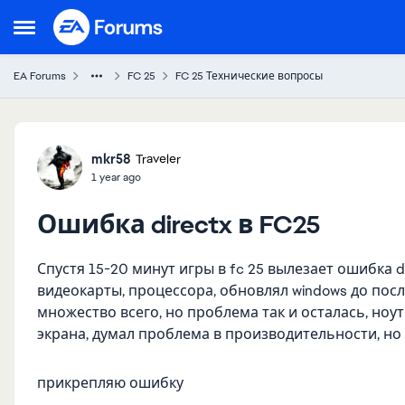
Skip to content
Open Side Menu
EA Forums
FC 25
FC 25 Технические вопросы
Forum Discussion
mkr58
Traveler
1 year ago
Ошибка directx в FC25
Спустя 15-20 минут игры в fc 25 вылезает ошибка 
видеокарты, процессора, обновлял windows до посл
множество всего, но проблема так и осталась, но
экрана, думал проблема в производительности, н
прикрепляю ошибку