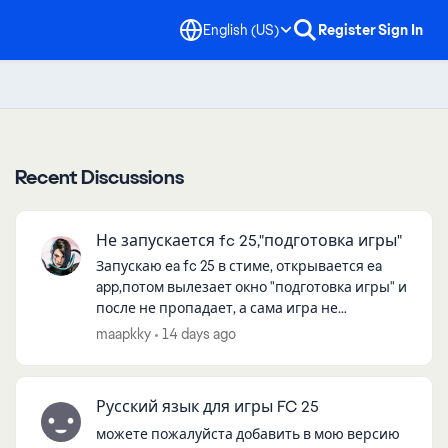
English (US)
Register
Sign In
Recent Discussions
Не запускается fc 25,"подготовка игры"
Запускаю ea fc 25 в стиме, открывается ea
app,потом вылезает окно "подготовка игры" и
после не пропадает, а сама игра не
запускается, подскажите пожалуйста, что
maapkky
14 days ago
делать, буду очень признателен, множес...
Русский язык для игры FC 25
можете пожалуйста добавить в мою версию