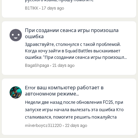
B1TIKK
17 days ago
При создании сеанса игры произошла
ошибка
Здравствуйте, столкнулся с такой проблемой.
Когда хочу зайти в Squad Battles выскакивает
ошибка: "При создании сеанса игры произошла
ошибка. Попробуйте повторить позже". С
BagaShpaga
21 days ago
интернетом все хорошо, VPN...
Error ваш компьютер работает в
автономном режиме...
Недели две назад после обновления FC25, при
запуске игры начала вылезать эта ошибка Кто
сталкивался, помогите решить пожалуйста
minerboycz311220
22 days ago