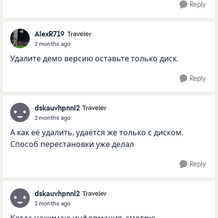
Reply
AlexR719
Traveler
2 months ago
Удалите демо версию оставьте только диск.
Reply
dskauvhpnnl2
Traveler
2 months ago
А как её удалить, удаётся же только с диском.
Способ перестановки уже делал
Reply
dskauvhpnnl2
Traveler
2 months ago