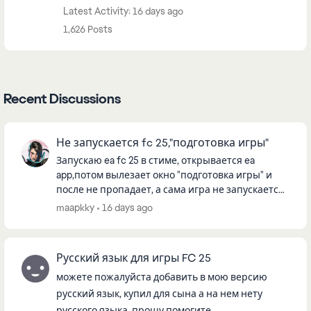
Latest Activity: 16 days ago
1,626 Posts
Recent Discussions
Не запускается fc 25,"подготовка игры"
Запускаю ea fc 25 в стиме, открывается ea
app,потом вылезает окно "подготовка игры" и
после не пропадает, а сама игра не запускается,
подскажите пожалуйста, что делать, буду очень
maapkky
16 days ago
признателен, множес...
Русский язык для игры FC 25
можете пожалуйста добавить в мою версию
русский язык, купил для сына а на нем нету
русского языка, прошу помогите