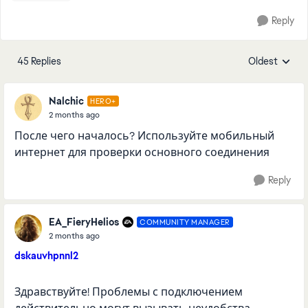
Reply
45 Replies
Oldest
Replies sorte
Nalchic
HERO+
2 months ago
После чего началось? Используйте мобильный
интернет для проверки основного соединения
Reply
EA_FieryHelios
COMMUNITY MANAGER
2 months ago
dskauvhpnnl2
Здравствуйте! Проблемы с подключением