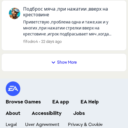
Подброс мяча ,при нажатии ,вверх на
крестовине
Приветствую ,проблема одна и таже,как и у
многих ,при нажатии стрелки вверх на
крестовине ,игрок подбрасывает мяч ,когда
исправят баг,платформа ps5,на стиках игра без
fifodro4
22 days ago
замечаний ,но на них не играю
Show More
Browse Games
EA app
EA Help
About
Accessibility
Jobs
Legal
User Agreement
Privacy & Cookie