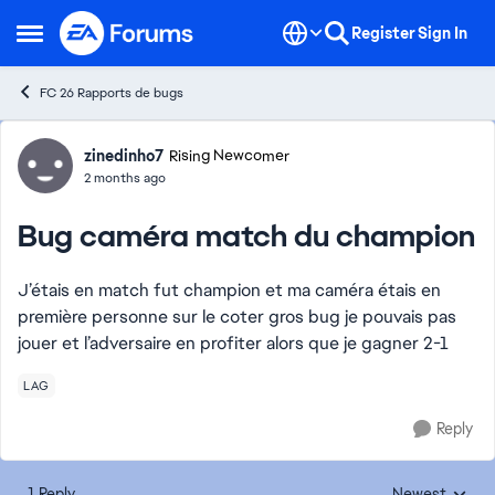
Skip to content
Register
Sign In
Open Side Menu
FC 26 Rapports de bugs
Forum Discussion
zinedinho7
Rising Newcomer
2 months ago
Bug caméra match du champion
J’étais en match fut champion et ma caméra étais en
première personne sur le coter gros bug je pouvais pas
jouer et l’adversaire en profiter alors que je gagner 2-1
LAG
Reply
1 Reply
Newest