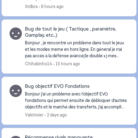
suis ensuite sorti du match, mais la vic...
Xrdbra
8 hours ago
Bug de tout le jeu ( Tactique , paramètre,
Gamplay, etc..)
Bonjour , je rencontre un problème dans tout le jeux
et les modes meme en hors ligne. En géneral je n'ai
pas accès à la défense avancé(le double x) mes
joueurs ne cours jamais vers le ballon( phase o...
Chihabinho14
15 hours ago
Bug objectif EVO Fondations
Bonjour j’ai un probleme avec l’objectif EVO
fondations qui permet ensuite de débloquer d’autres
objectifs et le marché des transferts, j’aj accompli
l’objectif mais il ne s’affichait pas comme accom...
Valstroier
2 days ago
Récompense rivals manquante