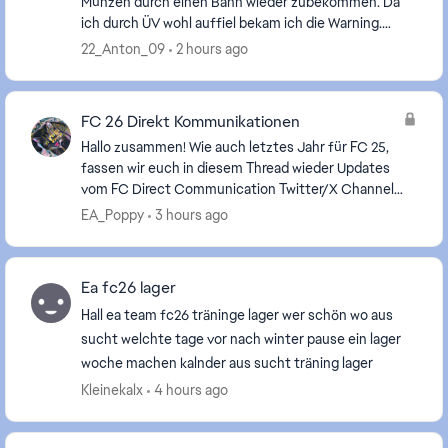
Münzen durch einen Bann wieder zubekommen. Da
ich durch ÜV wohl auffiel bekam ich die Warning.
Jetzt probiere ich seit Tagen die Sperre zu überprüf...
22_Anton_09
2 hours ago
FC 26 Direkt Kommunikationen
Hallo zusammen! Wie auch letztes Jahr für FC 25,
fassen wir euch in diesem Thread wieder Updates
vom FC Direct Communication Twitter/X Channel
auf Deutsch zusammen, da wir wissen, dass nicht
EA_Poppy
3 hours ago
alle v...
Ea fc26 lager
Hall ea team fc26 träninge lager wer schön wo aus
sucht welchte tage vor nach winter pause ein lager
woche machen kalnder aus sucht träning lager
Kleinekalx
4 hours ago