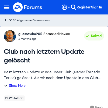
Skip to content
Register
Sign In
Open Side Menu
FC 26 Allgemeine Diskussionen
Forum Discussion
guessswho205
Seasoned Novice
Solved
3 months ago
Club nach letztem Update
gelöscht
Beim letzten Update wurde unser Club (Name: Tornado
Torlos) gelöscht. Als wir nach dem Update in den Club
gehen wollten, war er nicht mehr vorhanden, alles auf
Show More
Standard und unsere Pros waren vereinsl...
PLAYSTATION
Reply