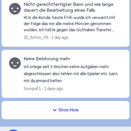
Nicht gerechtfertigter Bann und wie lange
dauert die Bearbeitung eines Falls
Hi in die Runde, heute Früh wurde ich verwarnt mit
der Folge das mir alle meine Münzen genommen
wurden. Ich hätte gegen das Guthaben Transfer
Regel verstoßen. Da ich die letzen Tage Üv Trading
22_Anton_09
1 day ago
machte...
Keine Belohnung mehr
Ich kriege seit 3 Wochen keine Aufgaben mehr
abgeschlossen also fehlen mir alle Spieler etc. kann
mir da jemand helfen
SympoF1
2 days ago
Show More