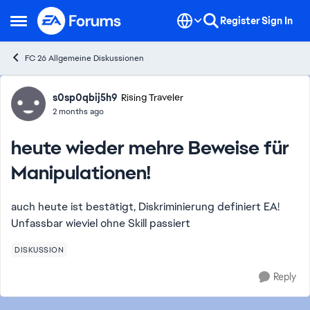
Skip to content
Register
Sign In
Open Side Menu
FC 26 Allgemeine Diskussionen
Forum Discussion
s0sp0qbij5h9
Rising Traveler
2 months ago
heute wieder mehre Beweise für
Manipulationen!
auch heute ist bestätigt, Diskriminierung definiert EA!
Unfassbar wieviel ohne Skill passiert
DISKUSSION
Reply