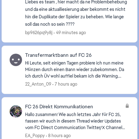
Liebes es team , hier macht da ne Problembehebung
und da eine aktualliesierung aber bekommt es nicht
hin die Duplikate der Spieler zu beheben. Wie lange
soll das noch so sein ????
bp9626pq9y8j
49 minutes ago
Transfermarktbann auf FC 26
Hi Leute, seit einigen Tagen probiere ich nun meine
Münzen durch einen Bann wieder zubekommen. Da
ich durch ÜV wohl auffiel bekam ich die Warning.
Jetzt probiere ich seit Tagen die Sperre zu überprüf...
22_Anton_09
7 hours ago
FC 26 Direkt Kommunikationen
Hallo zusammen! Wie auch letztes Jahr für FC 25,
fassen wir euch in diesem Thread wieder Updates
vom FC Direct Communication Twitter/X Channel
auf Deutsch zusammen, da wir wissen, dass nicht
EA_Poppy
8 hours ago