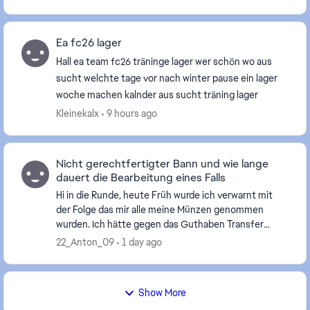
alle v...
Ea fc26 lager
Hall ea team fc26 träninge lager wer schön wo aus
sucht welchte tage vor nach winter pause ein lager
woche machen kalnder aus sucht träning lager
Kleinekalx
9 hours ago
Nicht gerechtfertigter Bann und wie lange
dauert die Bearbeitung eines Falls
Hi in die Runde, heute Früh wurde ich verwarnt mit
der Folge das mir alle meine Münzen genommen
wurden. Ich hätte gegen das Guthaben Transfer
Regel verstoßen. Da ich die letzen Tage Üv Trading
22_Anton_09
1 day ago
machte...
Show More