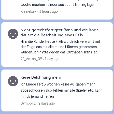
woche machen kalnder aus sucht träning lager
Kleinekalx
3 hours ago
Nicht gerechtfertigter Bann und wie lange
dauert die Bearbeitung eines Falls
Hi in die Runde, heute Früh wurde ich verwarnt mit
der Folge das mir alle meine Münzen genommen
wurden. Ich hätte gegen das Guthaben Transfer
Regel verstoßen. Da ich die letzen Tage Üv Trading
22_Anton_09
1 day ago
machte...
Keine Belohnung mehr
Ich kriege seit 3 Wochen keine Aufgaben mehr
abgeschlossen also fehlen mir alle Spieler etc. kann
mir da jemand helfen
SympoF1
2 days ago