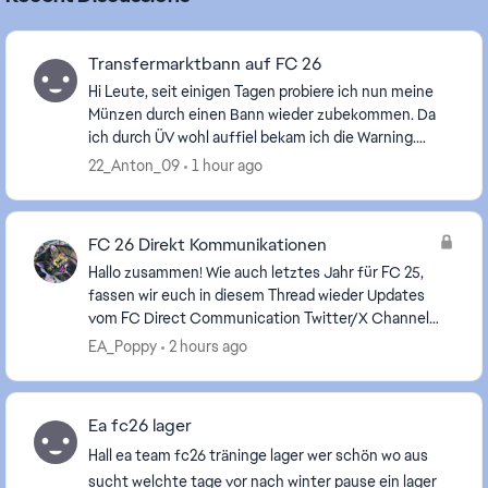
Transfermarktbann auf FC 26
Hi Leute, seit einigen Tagen probiere ich nun meine
Münzen durch einen Bann wieder zubekommen. Da
ich durch ÜV wohl auffiel bekam ich die Warning.
Jetzt probiere ich seit Tagen die Sperre zu überprüf...
22_Anton_09
1 hour ago
FC 26 Direkt Kommunikationen
Hallo zusammen! Wie auch letztes Jahr für FC 25,
fassen wir euch in diesem Thread wieder Updates
vom FC Direct Communication Twitter/X Channel
auf Deutsch zusammen, da wir wissen, dass nicht
EA_Poppy
2 hours ago
alle v...
Ea fc26 lager
Hall ea team fc26 träninge lager wer schön wo aus
sucht welchte tage vor nach winter pause ein lager