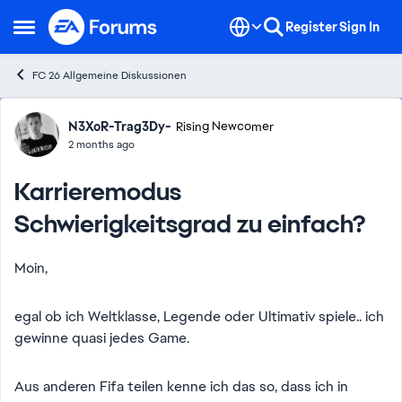
Skip to content
Register
Sign In
Open Side Menu
FC 26 Allgemeine Diskussionen
Forum Discussion
N3XoR-Trag3Dy-
Rising Newcomer
2 months ago
Karrieremodus
Schwierigkeitsgrad zu einfach?
Moin,
egal ob ich Weltklasse, Legende oder Ultimativ spiele.. ich
gewinne quasi jedes Game.
Aus anderen Fifa teilen kenne ich das so, dass ich in