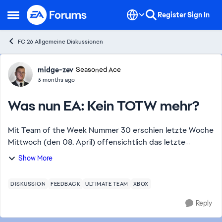
Skip to content
Register
Sign In
Open Side Menu
FC 26 Allgemeine Diskussionen
Forum Discussion
midge-zev
Seasoned Ace
3 months ago
Was nun EA: Kein TOTW mehr?
Mit Team of the Week Nummer 30 erschien letzte Woche
Mittwoch (den 08. April) offensichtlich das letzte
TOTW!? Mit dem gestrigen Mittwochabend blieb ein
Show More
neues TOTW wie zu erwarten war aus. Was nun? W...
DISKUSSION
FEEDBACK
ULTIMATE TEAM
XBOX
Reply