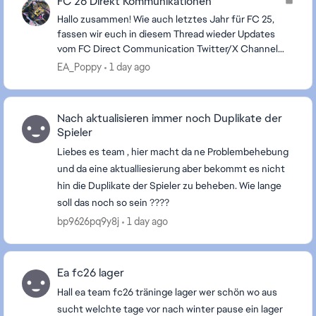
FC 26 Direkt Kommunikationen
Hallo zusammen! Wie auch letztes Jahr für FC 25,
fassen wir euch in diesem Thread wieder Updates
vom FC Direct Communication Twitter/X Channel
auf Deutsch zusammen, da wir wissen, dass nicht
EA_Poppy
1 day ago
alle v...
Nach aktualisieren immer noch Duplikate der
Spieler
Liebes es team , hier macht da ne Problembehebung
und da eine aktualliesierung aber bekommt es nicht
hin die Duplikate der Spieler zu beheben. Wie lange
soll das noch so sein ????
bp9626pq9y8j
1 day ago
Ea fc26 lager
Hall ea team fc26 träninge lager wer schön wo aus
sucht welchte tage vor nach winter pause ein lager