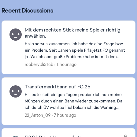
Recent Discussions
Mit dem rechten Stick meine Spieler richtig
anwählen.
Hallo servus zusammen, ich habe da eine Frage bzw
ein Problem. Seit Jahren spiele Fifa jetzt FC genannt
ja . Wo ich aber große Probleme habe ist mit dem
Spieler richtig anwählen FC 26 . Mache es ...
robberyUli5fcb
1 hour ago
Transfermarktbann auf FC 26
Hi Leute, seit einigen Tagen probiere ich nun meine
Münzen durch einen Bann wieder zubekommen. Da
ich durch ÜV wohl auffiel bekam ich die Warning.
Jetzt probiere ich seit Tagen die Sperre zu überprüf...
22_Anton_09
7 hours ago