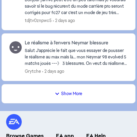
savoir si le bug récurent du mode carrière pro seront
corrigés pour fc27 car c’est un mode de jeu très
important pour depuis + de 10 ans mais d...
tdjtv0znpwc5
2 days ago
Le réalisme à l'envers Neymar blessure
Salut J'apprécie le fait que vous essayer de pousser
le réalisme au max mais là... mon Neymar 98 evolved 5
matchs joués ---》 3 blessures. On veut du réalisme
mais dans le bon sens tayi!
Grytche
2 days ago
Show More
Browse Games
EA app
EA Help