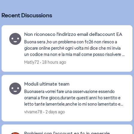
Recent Discussions
Non riconosco l'indirizzo email dell'account EA
Buona sera ,ho un problema con fc26 non riesco a
giocare online perché ogni volta mi dice che mi invia
un codice ma non e la mia mail come posso risolvere ?
Grazie [Titolo modificato dal moderato...
Matly72
18 hours ago
Moduli ultimate team
Buonasera vorrei fare una osservazione essendo
oramai a fine gioco,durante questi anni ho sentito e
letto tante lamentele,anche io mi sono lamentato e
lodato a seconda del momento, tipo gameplay lent...
vivame78
2 days ago
Problemi con l’account ea fc in generale