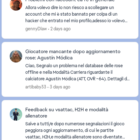
Allora volevo dire io non riesco a scollegare un
account che mi è stato bannato per colpa di un
hacker che entrato nel mio profilo,adesso io volevo
scollegare questo account da tutte le piattaforme
gennyDlaw
2 days ago
m...
Giocatore mancante dopo aggiornamento
rose: Agustín Módica
Ciao, Segnalo un problema nel database delle rose
offline e nella Modalità Carriera riguardante il
calciatore Agustín Módica (ATT, OVR ~64). Dettagli del
problema: Cancellando/ripristinando gli ag...
artibaby33
3 days ago
Feedback su vsattac, H2H e modalità
allenatore
Salve a tutti/e dopo numerose segnalazioni il gioco
peggiora ogni aggiornamento, di cui le partite
vsattac, H2H,e modalità allenatore sono diventate