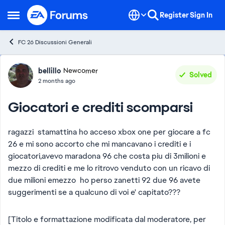
Skip to content
Register
Sign In
Open Side Menu
FC 26 Discussioni Generali
Forum Discussion
bellillo
Newcomer
Solved
2 months ago
Giocatori e crediti scomparsi
ragazzi stamattina ho acceso xbox one per giocare a fc
26 e mi sono accorto che mi mancavano i crediti e i
giocatori,avevo maradona 96 che costa piu di 3milioni e
mezzo di crediti e me lo ritrovo venduto con un ricavo di
due milioni emezzo ho perso zanetti 92 due 96 avete
suggerimenti se a qualcuno di voi e' capitato???
[Titolo e formattazione modificata dal moderatore, per