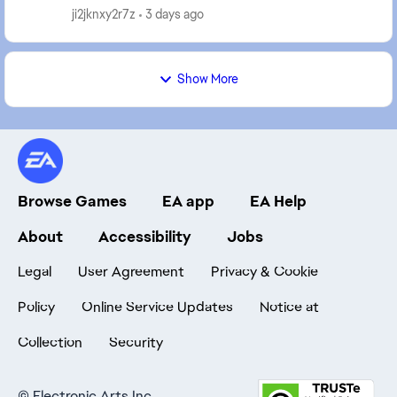
impossibili da fare su 5 fatte 4 sono sconfitte e...
ji2jknxy2r7z
3 days ago
Show More
Browse Games
EA app
EA Help
About
Accessibility
Jobs
Legal
User Agreement
Privacy & Cookie
Policy
Online Service Updates
Notice at
Collection
Security
©
Electronic Arts Inc.