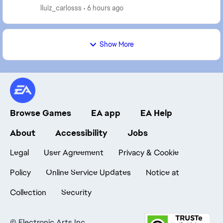
lluiz_carlosss
6 hours ago
Show More
Browse Games
EA app
EA Help
About
Accessibility
Jobs
Legal
User Agreement
Privacy & Cookie
Policy
Online Service Updates
Notice at
Collection
Security
©
Electronic Arts Inc.