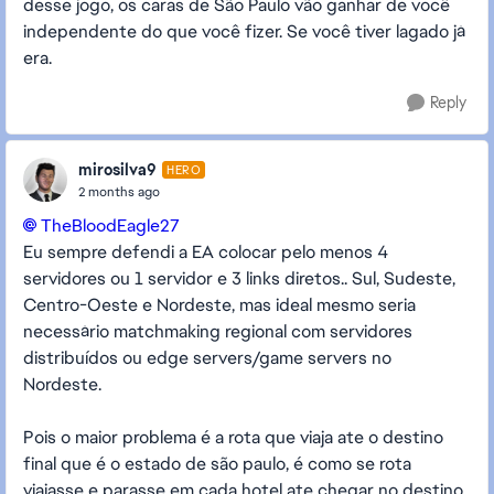
desse jogo, os caras de São Paulo vão ganhar de você
independente do que você fizer. Se você tiver lagado já
era.
Reply
mirosilva9
HERO
2 months ago
TheBloodEagle27​
Eu sempre defendi a EA colocar pelo menos 4
servidores ou 1 servidor e 3 links diretos.. Sul, Sudeste,
Centro-Oeste e Nordeste, mas ideal mesmo seria
necessário matchmaking regional com servidores
distribuídos ou edge servers/game servers no
Nordeste.
Pois o maior problema é a rota que viaja ate o destino
final que é o estado de são paulo, é como se rota
viajasse e parasse em cada hotel ate chegar no destino,