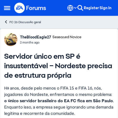
Skip to content
Register
Sign In
Open Side Menu
FC 26 Discussão geral
Forum Discussion
TheBloodEagle27
Seasoned Novice
2 months ago
Servidor único em SP é
insustentável – Nordeste precisa
de estrutura própria
Há anos, desde pelo menos o FIFA 15 e FIFA 16, nós,
jogadores do Nordeste, enfrentamos o mesmo problema:
o único servidor brasileiro do EA FC fica em São Paulo
.
Enquanto isso, a empresa segue ignorando uma demanda
legítima e recorrente da comunidade.