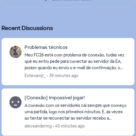
Recent Discussions
Problemas técnicos
Meu FC26 está com problema de conexão, todas vez
que eu entro pede para conectar ao servidor da EA,
porém quando eu envio o e-mail de confirmação, o
código nunca chega, tentei mudar o e-mail no site ...
Estevamjr_
39 minutes ago
[Conexão] Impossível jogar!
A conexão com os servidores cai sempre que começo
uma partida, logo nos primeiros minutos. E, as vezes
ao tentar se reconectar ao servidor recebo a
mensagem que o servidor da EA está indisponível.
alecsandermg
45 minutes ago
Já...