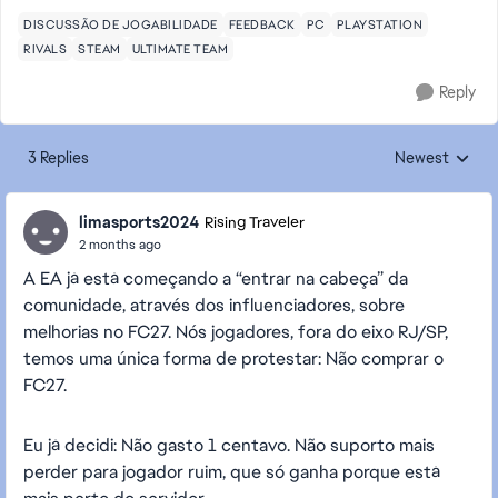
DISCUSSÃO DE JOGABILIDADE
FEEDBACK
PC
PLAYSTATION
RIVALS
STEAM
ULTIMATE TEAM
Reply
3 Replies
Newest
Replies sorted
limasports2024
Rising Traveler
2 months ago
A EA já está começando a “entrar na cabeça” da
comunidade, através dos influenciadores, sobre
melhorias no FC27. Nós jogadores, fora do eixo RJ/SP,
temos uma única forma de protestar: Não comprar o
FC27.
Eu já decidi: Não gasto 1 centavo. Não suporto mais
perder para jogador ruim, que só ganha porque está