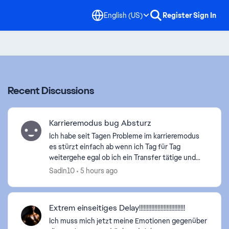
English (US)
Register
Sign In
Recent Discussions
Karrieremodus bug Absturz
Ich habe seit Tagen Probleme im karrieremodus
es stürzt einfach ab wenn ich Tag für Tag
weitergehe egal ob ich ein Transfer tätige und
dann zum nächsten Tag springe dann stürzt es
Sadin10
5 hours ago
immer ab hab das de...
Extrem einseitiges Delay!!!!!!!!!!!!!!!!!!!!!!!!!!!!!!
Ich muss mich jetzt meine Emotionen gegenüber