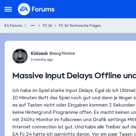
Skip to content
Open Side Menu
EA Forums
FC 26
FC 26 Technische Fragen
Forum Discussion
Kinlosok
Rising Novice
2 months ago
Massive Input Delays Offline und
Ich habe im Spiel starke Input Delays. Egal ob ich Ultimat
10 Minuten läuft das Spiel noch gut und dann je länger i
es auf Tasten nicht oder Eingaben kommen 2 Sekunden v
keine Hintergrund Programme offen. Es macht keinen un
mit 240hz Monitor im fullscreen und Grafik settings Mit
Internet connection ist gut. Und habe alle Treiber auf
EA Fc 24 hatte ich garnichts davon. Vor ein paar Tagen g