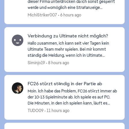
dieser Firma unterdrücken da ich sonst gesperrt
werde und womöglich eine Strafanzeige
bekomme. Wobei ersteres eine Erlösung von
MichiStriker007
6 hours ago
diesem Spiel wäre. Zumind...
Verbindung zu Ultimate nicht möglich?
d by
Hallo zusammen, ich kann seit vier Tagen kein
Ultimate Team mehr spielen. Bei mir kommt
ständig die Meldung, wenn ich in Ultimate
reingehen will. „ eine Verbindung zu Ultimate
Siminjo19
8 hours ago
Team ist derzeit nicht...
FC26 stürzt ständig in der Partie ab
Moin. Ich habe das Problem, FC26 stürzt immer ab
der 10-13 Spielminute ab. Ich spiele es auf PC.
Die Minuten, in den ich spielen kann, läuft es
flüssig. Kein ruckler, gar nichts! Ich habe
TUDO09
11 hours ago
folgende...