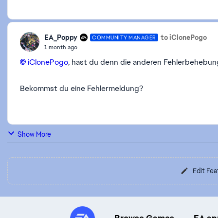
EA_Poppy
to iClonePogo
COMMUNITY MANAGER
1 month ago
iClonePogo​
, hast du denn die anderen Fehlerbehebun
Bekommst du eine Fehlermeldung?
Show More
Edit Fea
Browse Games
EA ap