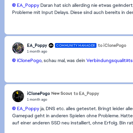
EA_Poppy​
Daran hat sich allerding nie etwas geändert
Probleme mit Input Delays. Diese sind auch bereits in de
EA_Poppy
to iClonePogo
COMMUNITY MANAGER
1 month ago
iClonePogo​
, schau mal, was dein
Verbindungsqualität
iClonePogo
to EA_Poppy
New Scout
1 month ago
EA_Poppy​
ja, DNS etc. alles getestet. Bringt leider a
Gamepad geht in anderen Spielen ohne Probleme. Hatte 
auf einer anderen SSD neu installiert, ohne Erfolg. Bin ra