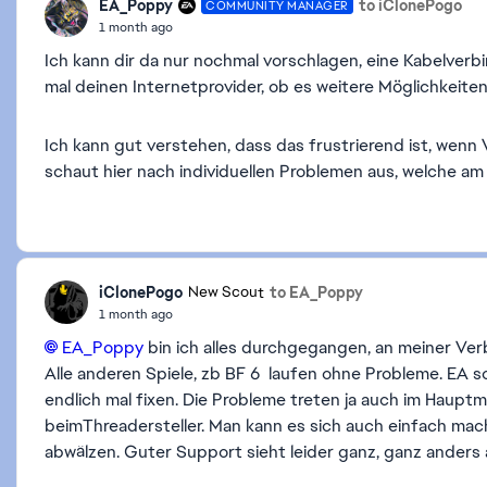
EA_Poppy
to iClonePogo
COMMUNITY MANAGER
1 month ago
Ich kann dir da nur nochmal vorschlagen, eine Kabelver
mal deinen Internetprovider, ob es weitere Möglichkeite
Ich kann gut verstehen, dass das frustrierend ist, wenn
schaut hier nach individuellen Problemen aus, welche 
iClonePogo
to EA_Poppy
New Scout
1 month ago
EA_Poppy​
bin ich alles durchgegangen, an meiner Ver
Alle anderen Spiele, zb BF 6 laufen ohne Probleme. EA 
endlich mal fixen. Die Probleme treten ja auch im Haupt
beimThreadersteller. Man kann es sich auch einfach ma
abwälzen. Guter Support sieht leider ganz, ganz anders