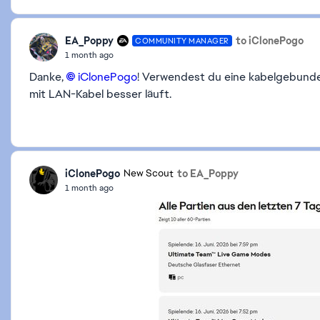
EA_Poppy
to iClonePogo
COMMUNITY MANAGER
1 month ago
Danke,
iClonePogo​
! Verwendest du eine kabelgebunde
mit LAN-Kabel besser läuft.
iClonePogo
to EA_Poppy
New Scout
1 month ago