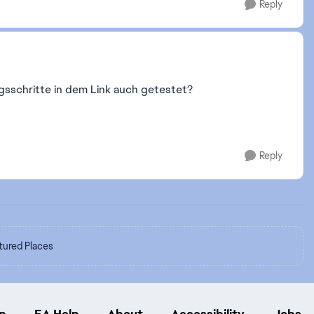
Reply
gsschritte in dem Link auch getestet?
Reply
tured Places
p
EA Help
About
Accessibility
Jobs