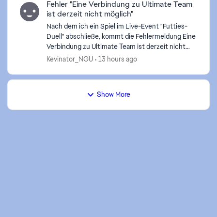
Fehler "Eine Verbindung zu Ultimate Team
ist derzeit nicht möglich"
Nach dem ich ein Spiel im Live-Event "Futties-
Duell" abschließe, kommt die Fehlermeldung Eine
Verbindung zu Ultimate Team ist derzeit nicht
möglich. Du kehrst nun zum Hauptmenü zurück.
Kevinator_NGU
13 hours ago
Rivals ...
Show More