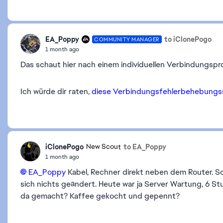
EA_Poppy
to iClonePogo
COMMUNITY MANAGER
1 month ago
Das schaut hier nach einem individuellen Verbindungspr
Ich würde dir raten,
diese Verbindungsfehlerbehebungss
iClonePogo
to EA_Poppy
New Scout
1 month ago
EA_Poppy​
Kabel, Rechner direkt neben dem Router. So
sich nichts geändert. Heute war ja Server Wartung, 6 S
da gemacht? Kaffee gekocht und gepennt?