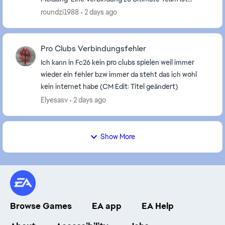
derzeit nicht möglich'. Clubs funktioniert, die Web
roundzi1988
2 days ago
App...
Pro Clubs Verbindungsfehler
Ich kann in Fc26 kein pro clubs spielen weil immer
wieder ein fehler bzw immer da steht das ich wohl
kein internet habe (CM Edit: Titel geändert)
Elyesasv
2 days ago
Show More
Browse Games
EA app
EA Help