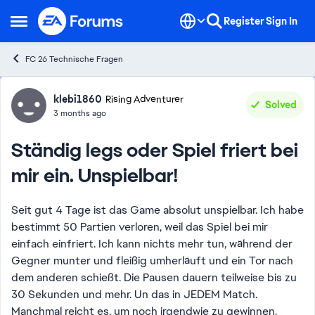
Skip to content
Register
Sign In
Open Side Menu
FC 26 Technische Fragen
Forum Discussion
klebi1860
Rising Adventurer
Solved
3 months ago
Ständig legs oder Spiel friert bei
mir ein. Unspielbar!
Seit gut 4 Tage ist das Game absolut unspielbar. Ich habe
bestimmt 50 Partien verloren, weil das Spiel bei mir
einfach einfriert. Ich kann nichts mehr tun, während der
Gegner munter und fleißig umherläuft und ein Tor nach
dem anderen schießt. Die Pausen dauern teilweise bis zu
30 Sekunden und mehr. Un das in JEDEM Match.
Manchmal reicht es, um noch irgendwie zu gewinnen.