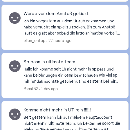
Werde vor dem Anstoß gekickt
Ich bin vorgestern aus dem Urlaub gekommen und
habe versucht ein spiel zu zocken. Bis zum Anstoß
läuft es glatt aber sobald die intro animation vorbei ist
werde ich aus dem Spiel geschmissen zurück z...
elion_ontop
22 hours ago
Sp pass in ultimate team
Hallo ich komme seit 1h nicht mehr in sp pass und
kann belohnungen einlösen bzw schauen wie viel sp
mir für das nächste geschenk sind es steht bei mir
fehler der sp server probieren sie es später ern...
Papst32
1 day ago
Komme nicht mehr in UT rein !!!!!!!!
Seit gestern kann ich auf meinem Hauptaccount
nicht mehr in Ultimate Team. Ich bekomme sofort die
Meldung 'Eine Verbindung zu Ultimate Team ist