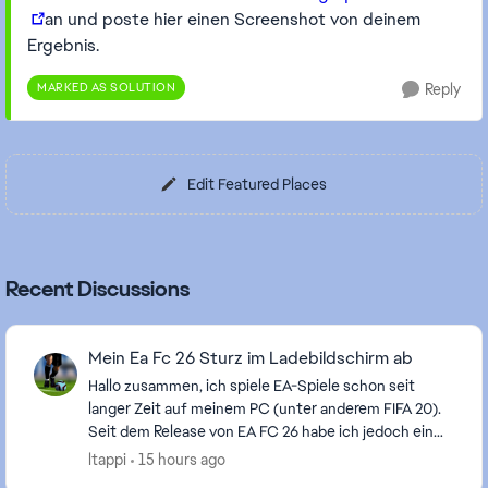
an und poste hier einen Screenshot von deinem
Ergebnis.
MARKED AS SOLUTION
Reply
Edit Featured Places
Recent Discussions
Mein Ea Fc 26 Sturz im Ladebildschirm ab
Hallo zusammen, ich spiele EA-Spiele schon seit
langer Zeit auf meinem PC (unter anderem FIFA 20).
Seit dem Release von EA FC 26 habe ich jedoch ein
Problem. Immer wenn ich das Spiel starten möchte...
ltappi
15 hours ago