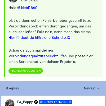
3 months ago
Hallo
klebi1860​
,
bist du denn schon Fehlerbehebungsschritte zu
Verbindungsproblemen durchgegangen, um das
auszuschließen? Falls nein, dann mach das einmal.
Hier findest du hilfreiche Schritte.
Schau dir auch mal deinen
Verbindungsqualitätsbericht
an und poste hier
einen Screenshot von deinem Ergebnis.
MARKED AS SOLUTION
8 Replies
Newest
Replies sorted
EA_Poppy
COMMUNITY MANAGER