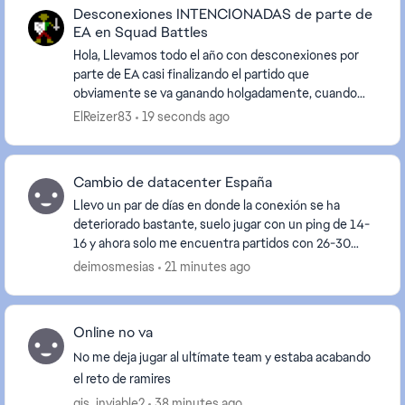
Desconexiones INTENCIONADAS de parte de
EA en Squad Battles
Hola, Llevamos todo el año con desconexiones por
parte de EA casi finalizando el partido que
obviamente se va ganando holgadamente, cuando
llega el minuto 78/85 misteriosamente EA te tira
ElReizer83
19 seconds ago
fuera de l...
Cambio de datacenter España
Llevo un par de días en donde la conexión se ha
deteriorado bastante, suelo jugar con un ping de 14-
16 y ahora solo me encuentra partidos con 26-30
ping, he comprobado mi conexión en otros juegos y
deimosmesias
21 minutes ago
s...
Online no va
No me deja jugar al ultímate team y estaba acabando
el reto de ramires
gis_inviable2
38 minutes ago