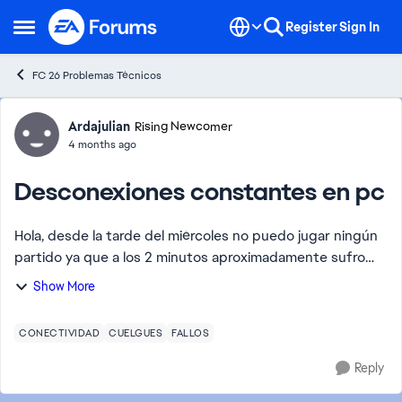
Skip to content
Register
Sign In
Open Side Menu
FC 26 Problemas Técnicos
Forum Discussion
Ardajulian
Rising Newcomer
4 months ago
Desconexiones constantes en pc
Hola, desde la tarde del miércoles no puedo jugar ningún
partido ya que a los 2 minutos aproximadamente sufro
una desconexión (he leido los artículos de desconexión y
Show More
he comprobado que tengo un 97-99...
CONECTIVIDAD
CUELGUES
FALLOS
Reply