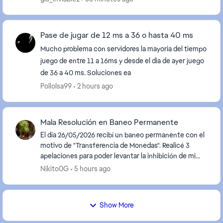
Pase de jugar de 12 ms a 36 o hasta 40 ms
Mucho problema con servidores la mayoria del tiempo
juego de entre 11 a 16ms y desde el dia de ayer juego
de 36 a 40 ms. Soluciones ea
Pollolsa99
2 hours ago
Mala Resolución en Baneo Permanente
El día 26/05/2026 recibí un baneo permanente con el
motivo de "Transferencia de Monedas". Realicé 3
apelaciones para poder levantar la inhibición de mi
cuenta de EA Fc 26, todas con un resultado ne...
Nikito0G
5 hours ago
Show More