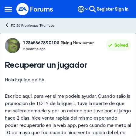
Skip to content
Register
Sign In
Open Side Menu
FC 26 Problemas Técnicos
Forum Discussion
12345567890103
Rising Newcomer
Solved
2 months ago
Recuperar un jugador
Hola Equipo de EA.
Escribo aqui, para ver si me podeis ayudar. Cuando salio la
promocion de TOTY de la ligue 1, tuve la suerte de que
me saliera dembele y por un cabreo que tuve con el juego
hace 2 dias, hice venta rapida del mismo esperando
poder recuperarlo en la web app, pero cuando me meto al
10 de mayo que fue cuando hice venta rapida del el, no