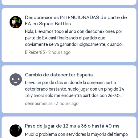
Desconexiones INTENCIONADAS de parte de
EA en Squad Battles
Hola, Llevamos todo el año con desconexiones por
parte de EA casi finalizando el partido que
obviamente se va ganando holgadamente, cuando
llega el minuto 78/85 misteriosamente EA te tira
ElReizer83
2 hours ago
fuera de ...
Cambio de datacenter España
Llevo un par de días en donde la conexión se ha
deteriorado bastante, suelo jugar con un ping de 14-
16 y ahora solo me encuentra partidos con 26-30
ping, he comprobado mi conexión en otros juegos y
deimosmesias
3 hours ago
s...
Pase de jugar de 12 ms a 36 o hasta 40 ms
Mucho problema con servidores la mayoria del tiempo