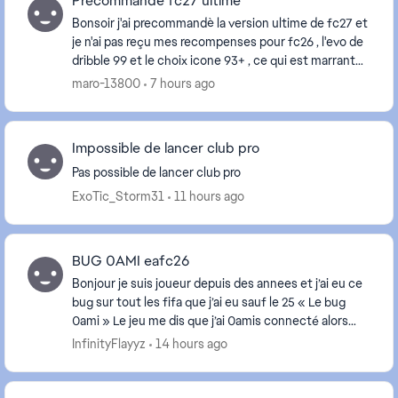
Précommande fc27 ultime
Bonsoir j'ai precommandè la version ultime de fc27 et
je n'ai pas reçu mes recompenses pour fc26 , l'evo de
dribble 99 et le choix icone 93+ , ce qui est marrant
c'est que mon pote qui n'a rien preco...
maro-13800
7 hours ago
Impossible de lancer club pro
Pas possible de lancer club pro
ExoTic_Storm31
11 hours ago
BUG 0AMI eafc26
Bonjour je suis joueur depuis des annees et j’ai eu ce
bug sur tout les fifa que j’ai eu sauf le 25 « Le bug
0ami » Le jeu me dis que j’ai 0amis connecté alors
que les miens me voient connecté je...
InfinityFlayyz
14 hours ago