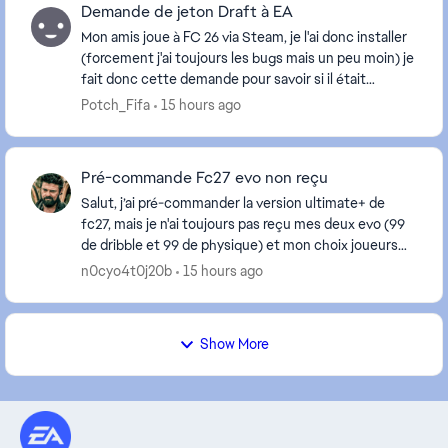
Demande de jeton Draft à EA
Mon amis joue à FC 26 via Steam, je l'ai donc installer
(forcement j'ai toujours les bugs mais un peu moin) je
fait donc cette demande pour savoir si il était
possible de me rembourser 3 Jetons Draft...
Potch_Fifa
15 hours ago
Pré-commande Fc27 evo non reçu
Salut, j’ai pré-commander la version ultimate+ de
fc27, mais je n'ai toujours pas reçu mes deux evo (99
de dribble et 99 de physique) et mon choix joueurs
icônes 93+. En espérant que je ne me fasse...
n0cyo4t0j20b
15 hours ago
Show More