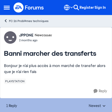
Skip to content
Register
Sign In
Open Side Menu
FC 26 Problèmes techniques
Forum Discussion
JPPONE
Newcomer
2 months ago
Banni marcher des transferts
Bonjour je n’ai plus accès à mon marché de transfer alors
que je n’ai rien fais
PLAYSTATION
Reply
1 Reply
Newest
Replies sorted