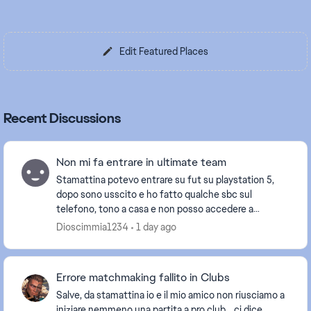
Edit Featured Places
Recent Discussions
Non mi fa entrare in ultimate team
Stamattina potevo entrare su fut su playstation 5,
dopo sono usscito e ho fatto qualche sbc sul
telefono, tono a casa e non posso accedere a
ultimate team su playstation. Inoltre quando gioco
Dioscimmia1234
1 day ago
continu...
Errore matchmaking fallito in Clubs
Salve, da stamattina io e il mio amico non riusciamo a
iniziare nemmeno una partita a pro club… ci dice