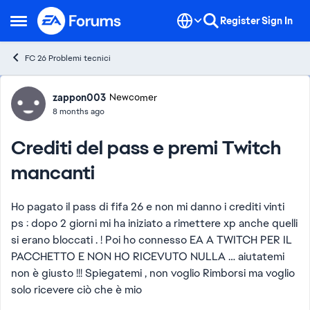
Skip to content
Register
Sign In
Open Side Menu
FC 26 Problemi tecnici
Forum Discussion
zappon003
Newcomer
8 months ago
Crediti del pass e premi Twitch
mancanti
Ho pagato il pass di fifa 26 e non mi danno i crediti vinti
ps : dopo 2 giorni mi ha iniziato a rimettere xp anche quelli
si erano bloccati . ! Poi ho connesso EA A TWITCH PER IL
PACCHETTO E NON HO RICEVUTO NULLA … aiutatemi
non è giusto !!! Spiegatemi , non voglio Rimborsi ma voglio
solo ricevere ciò che è mio