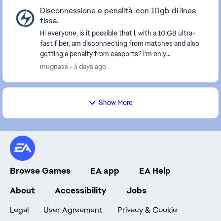
Disconnessione e penalità. con 10gb di linea
fissa.
Hi everyone, is it possible that I, with a 10 GB ultra-
fast fiber, am disconnecting from matches and also
getting a penalty from easports? I'm only
disconnecting from this game. The game servers a...
mugnass
3 days ago
Show More
Browse Games
EA app
EA Help
About
Accessibility
Jobs
Legal
User Agreement
Privacy & Cookie