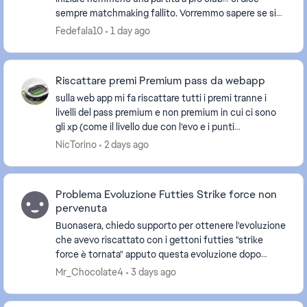
sempre matchmaking fallito. Vorremmo sapere se si
tratta di un nostro problema o di un problema...
Fedefala10
1 day ago
Riscattare premi Premium pass da webapp
sulla web app mi fa riscattare tutti i premi tranne i
livelli del pass premium e non premium in cui ci sono
gli xp (come il livello due con l’evo e i punti
esperienza). Vorrei capire come mai e cerca...
NicTorino
2 days ago
Problema Evoluzione Futties Strike force non
pervenuta
Buonasera, chiedo supporto per ottenere l'evoluzione
che avevo riscattato con i gettoni futties "strike
force è tornata" apputo questa evoluzione dopo
essere stata riscattata non riesco a trovarla in...
Mr_Chocolate4
3 days ago