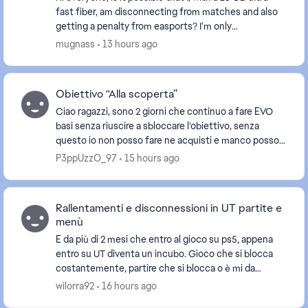
fast fiber, am disconnecting from matches and also
getting a penalty from easports? I'm only
disconnecting from this game. The game servers a...
mugnass
13 hours ago
Obiettivo “Alla scoperta”
Ciao ragazzi, sono 2 giorni che continuo a fare EVO
basi senza riuscire a sbloccare l’obiettivo, senza
questo io non posso fare ne acquisti e manco posso
vendere..!! Il mio nervoso penso sia alle ste...
P3ppUzzO_97
15 hours ago
Rallentamenti e disconnessioni in UT partite e
menù
E da più di 2 mesi che entro al gioco su ps5, appena
entro su UT diventa un incubo. Gioco che si blocca
costantemente, partire che si blocca o è mi da
sconfitta, non riesco a aprire più di 2 pacchett...
wilorra92
16 hours ago