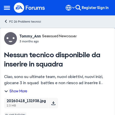
Skip to content
Register
Sign In
Open Side Menu
FC 26 Problemi tecnici
Forum Discussion
Tommy_Ann
Seasoned Newcomer
3 months ago
Nessun tecnico disponibile da
inserire in squadra
Ciao, sono su ultimate team, nuovi obiettivi, nuovi inizi,
giocane 3 in squad battles e non riesco ad inserire il
tecnico. Come devo fare ? Grazie [Titolo modificato dal
Show More
moderatore per chairezza....
20260418_131938.jpg
2.3 MB