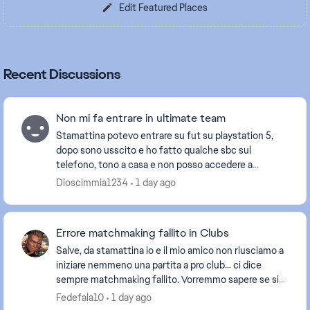
Edit Featured Places
Recent Discussions
Non mi fa entrare in ultimate team
Stamattina potevo entrare su fut su playstation 5,
dopo sono usscito e ho fatto qualche sbc sul
telefono, tono a casa e non posso accedere a
ultimate team su playstation. Inoltre quando gioco
Dioscimmia1234
1 day ago
continu...
Errore matchmaking fallito in Clubs
Salve, da stamattina io e il mio amico non riusciamo a
iniziare nemmeno una partita a pro club… ci dice
sempre matchmaking fallito. Vorremmo sapere se si
tratta di un nostro problema o di un problema...
Fedefala10
1 day ago