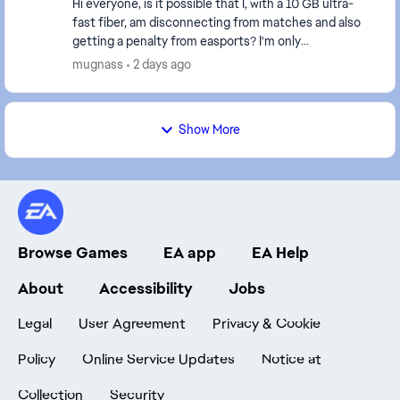
Hi everyone, is it possible that I, with a 10 GB ultra-
fast fiber, am disconnecting from matches and also
getting a penalty from easports? I'm only
disconnecting from this game. The game servers a...
mugnass
2 days ago
Show More
Browse Games
EA app
EA Help
About
Accessibility
Jobs
Legal
User Agreement
Privacy & Cookie
Policy
Online Service Updates
Notice at
Collection
Security