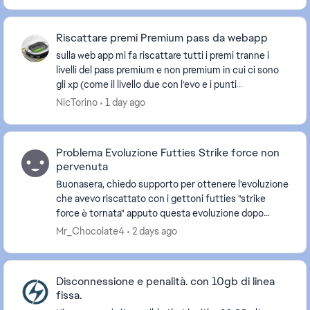
Riscattare premi Premium pass da webapp
sulla web app mi fa riscattare tutti i premi tranne i
livelli del pass premium e non premium in cui ci sono
gli xp (come il livello due con l’evo e i punti
esperienza). Vorrei capire come mai e cerca...
NicTorino
1 day ago
Problema Evoluzione Futties Strike force non
pervenuta
Buonasera, chiedo supporto per ottenere l'evoluzione
che avevo riscattato con i gettoni futties "strike
force è tornata" apputo questa evoluzione dopo
essere stata riscattata non riesco a trovarla in...
Mr_Chocolate4
2 days ago
Disconnessione e penalità. con 10gb di linea
fissa.