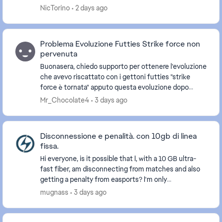
esperienza). Vorrei capire come mai e cerca...
NicTorino
2 days ago
Problema Evoluzione Futties Strike force non
pervenuta
Buonasera, chiedo supporto per ottenere l'evoluzione
che avevo riscattato con i gettoni futties "strike
force è tornata" apputo questa evoluzione dopo
essere stata riscattata non riesco a trovarla in...
Mr_Chocolate4
3 days ago
Disconnessione e penalità. con 10gb di linea
fissa.
Hi everyone, is it possible that I, with a 10 GB ultra-
fast fiber, am disconnecting from matches and also
getting a penalty from easports? I'm only
disconnecting from this game. The game servers a...
mugnass
3 days ago