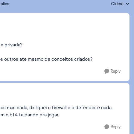
plies
Oldest
Replies sort
 e privada?
 os outros ate mesmo de conceitos criados?
Reply
cos mas nada, disliguei o firewall e o defender e nada,
m o bf4 ta dando pra jogar.
Reply