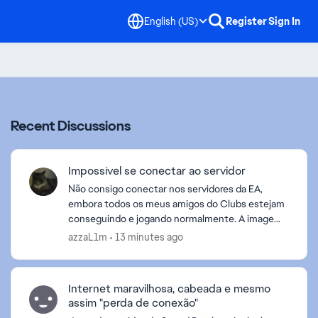
English (US)
Register
Sign In
Recent Discussions
Impossível se conectar ao servidor
Não consigo conectar nos servidores da EA,
embora todos os meus amigos do Clubs estejam
conseguindo e jogando normalmente. A imagem
de erro está anexada. Tentei de todas as
azzaL1m
13 minutes ago
maneiras: fisicamente des...
Internet maravilhosa, cabeada e mesmo
assim "perda de conexão"