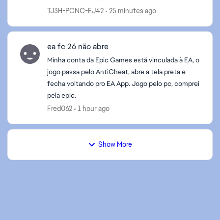
ed by
TJ3H-PCNC-EJ42
25 minutes ago
ea fc 26 não abre
Minha conta da Epic Games está vinculada à EA, o
jogo passa pelo AntiCheat, abre a tela preta e
fecha voltando pro EA App. Jogo pelo pc, comprei
pela epic.
Fred062
1 hour ago
Show More