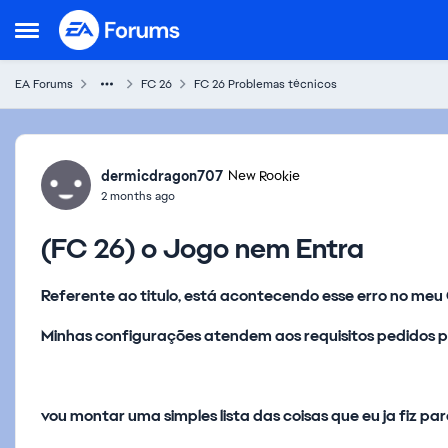
Skip to content
Open Side Menu
EA Forums
FC 26
FC 26 Problemas técnicos
Forum Discussion
dermicdragon707
New Rookie
2 months ago
(FC 26) o Jogo nem Entra
Referente ao titulo, está acontecendo esse erro no me
Minhas configurações atendem aos requisitos pedidos p
vou montar uma simples lista das coisas que eu ja fiz para