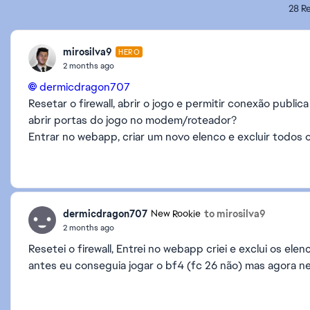
28 Re
mirosilva9
HERO
2 months ago
dermicdragon707​
Resetar o firewall, abrir o jogo e permitir conexão publica
abrir portas do jogo no modem/roteador?
Entrar no webapp, criar um novo elenco e excluir todos
dermicdragon707
to mirosilva9
New Rookie
2 months ago
Resetei o firewall, Entrei no webapp criei e exclui os elen
antes eu conseguia jogar o bf4 (fc 26 não) mas agora ne