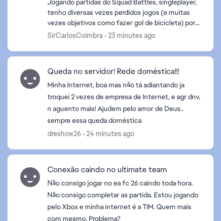
Jogando partidas do Squad Battles, singleplayer,
tenho diversas vezes perdidos jogos (e muitas
vezes objetivos como fazer gol de bicicleta) por
que acusa "perda de conexão". Porém a internet é
SirCarlosCoimbra
23 minutes ago
cabead...
Queda no servidor! Rede doméstica!!!
Minha Internet, boa mas não tá adiantando ja
troquei 2 vezes de empresa de Internet, e agr dnv,
n aguento mais! Ajudem pelo amor de Deus..
sempre essa queda doméstica
dreshow26
24 minutes ago
Conexão caindo no ultimate team
Não consigo jogar no ea fc 26 caindo toda hora.
Não consigo completar as partida. Estou jogando
pelo Xbox e minha internet é a TIM. Quem mais
com mesmo. Problema?