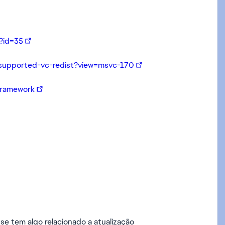
?id=35
t-supported-vc-redist?view=msvc-170
framework
se tem algo relacionado a atualização