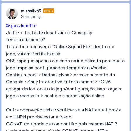
mirosilva9
HERO
2 months ago
guzzisonfire​
Ja fez o teste de desativar oo Crossplay
temporariamente?
Tenta tmb remover o “Online Squad File”, dentro do
jogo, vai em Perfil > Excluir
OBS.: apague apenas o elenco online baixado para que o
jogo limpe as configurações temporárias/cache
Configurações > Dados salvos > Armazenamento do
Console > Sony Interactive Entertainment > FC 26
apagar dados locais do jogo/configuração, isso força o
jogo a reconstruir cache e sincronização online
Outra obervação tmb é verificar se a NAT esta tipo 2 e
a o UNPN precisa estar ativado
CGNAT tmb pode causar conflito pois mesmo NAT 2
ainda pode estar atrás de CGNAT, porque NAT ≠