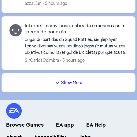
erro está anexada. Tentei de todas as maneiras:
azzaL1m
5 hours ago
fisicamente des...
Internet maravilhosa, cabeada e mesmo assim
"perda de conexão"
Jogando partidas do Squad Battles, singleplayer,
tenho diversas vezes perdidos jogos (e muitas vezes
objetivos como fazer gol de bicicleta) por que acusa
"perda de conexão". Porém a internet é cabead...
SirCarlosCoimbra
5 hours ago
Show More
Browse Games
EA app
EA Help