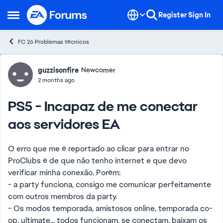
Skip to content
Register
Sign In
Open Side Menu
FC 26 Problemas técnicos
Forum Discussion
guzzisonfire
Newcomer
2 months ago
PS5 - Incapaz de me conectar
aos servidores EA
O erro que me é reportado ao clicar para entrar no
ProClubs é de que não tenho internet e que devo
verificar minha conexão. Porém:
- a party funciona, consigo me comunicar perfeitamente
com outros membros da party.
- Os modos temporada, amistosos online, temporada co-
op, ultimate... todos funcionam. se conectam, baixam os