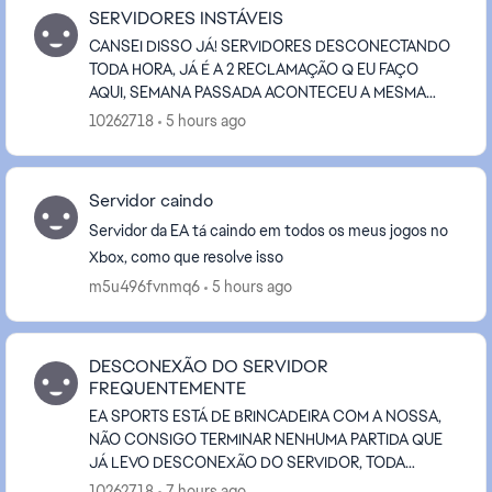
SERVIDORES INSTÁVEIS
CANSEI DISSO JÁ! SERVIDORES DESCONECTANDO
TODA HORA, JÁ É A 2 RECLAMAÇÃO Q EU FAÇO
AQUI, SEMANA PASSADA ACONTECEU A MESMA
COISA FICOU 3 DIAS ASSIM,NÃO É CULPA DA
10262718
5 hours ago
INTERNET NEM NADA, SÃO CULPA DOS SEU...
Servidor caindo
Servidor da EA tá caindo em todos os meus jogos no
Xbox, como que resolve isso
m5u496fvnmq6
5 hours ago
DESCONEXÃO DO SERVIDOR
FREQUENTEMENTE
EA SPORTS ESTÁ DE BRINCADEIRA COM A NOSSA,
NÃO CONSIGO TERMINAR NENHUMA PARTIDA QUE
JÁ LEVO DESCONEXÃO DO SERVIDOR, TODA
PARTIDA! ISSO PRECISA SER ARRUMADO
10262718
7 hours ago