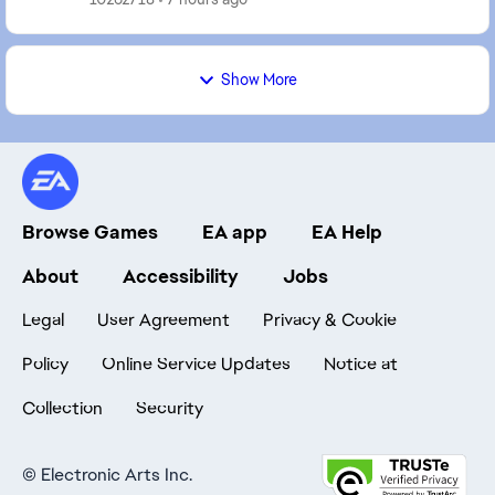
URGENTEMENTE INACEITÁVEL! XBOX SERIES
Show More
Browse Games
EA app
EA Help
About
Accessibility
Jobs
Legal
User Agreement
Privacy & Cookie
Policy
Online Service Updates
Notice at
Collection
Security
©
Electronic Arts Inc.