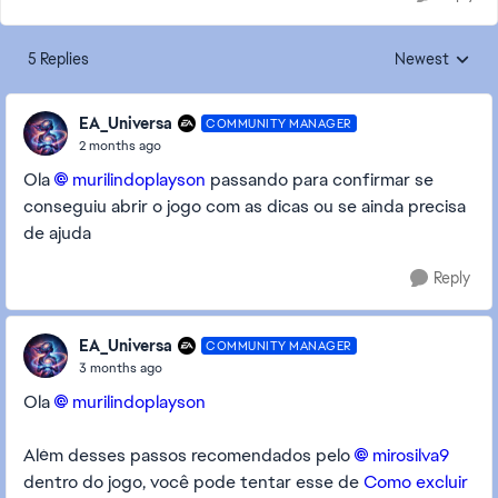
5 Replies
Newest
Replies sorted
EA_Universa
COMMUNITY MANAGER
2 months ago
Ola
murilindoplayson​
passando para confirmar se
conseguiu abrir o jogo com as dicas ou se ainda precisa
de ajuda
Reply
EA_Universa
COMMUNITY MANAGER
3 months ago
Ola
murilindoplayson​
Além desses passos recomendados pelo
mirosilva9​
dentro do jogo, você pode tentar esse de
Como excluir