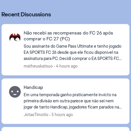
Recent Discussions
Não recebi as recompensas do FC 26 após
comprar o FC 27 (PC)
Sou assinante do Game Pass Ultimate e tenho jogado
EA SPORTS FC 26 desde que ele ficou disponível na
assinatura para PC. Decidi comprar o EA SPORTS FC
27 no PC e, até agora, não recebi o conte...
matheuskatsuo
4 hours ago
Handicap
Em uma temporada ganho praticamente invicto na
primeira divisão em outra parece que não sei nem
jogar de tanto Handicap, jogadores ficam parados nas
divisões de bola, melhores atacantes errando gol c...
JotasTimotio
5 hours ago