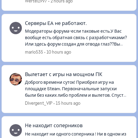
Wertel1997
2 hours ago
Серверы EA не работают.
Модераторы форума-если таковые есть.У Вас
вообще есть обратная связь с разработчиками?
Или здесь форум создан для отвода глаз??Вы
реально издеваетесь над игроками???После
mario535
10 hours ago
обновления ни работают ни сер...
Вылетает с игры на мощном ПК
Доброго времени суток! Приобрел игру на
площадке Steam. Первоначальные запуски
были без каких либо проблем и вылетов. Спустя
месяц начала произвольно закрываться без
Divergent_VIP
15 hours ago
ошибки. Системные не указываю...
Не находит соперников
Не находит ни одного соперника ! Ни в одном из