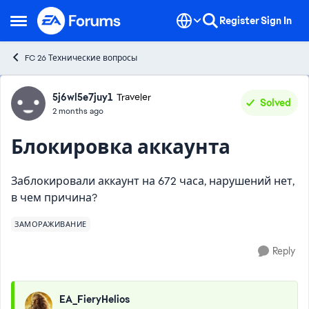
Skip to content
Register
Sign In
Open Side Menu
FC 26 Технические вопросы
Forum Discussion
5j6wl5e7juy1
Traveler
Solved
2 months ago
Блокировка аккаунта
Заблокировали аккаунт на 672 часа, нарушений нет,
в чем причина?
ЗАМОРАЖИВАНИЕ
Reply
EA_FieryHelios