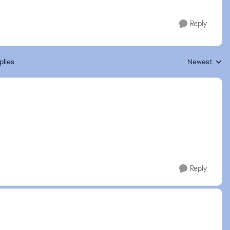
Reply
plies
Newest
Replies sorte
Reply