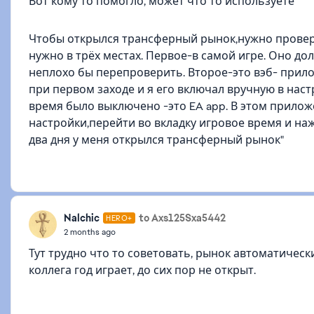
Вот кому то помогло, может что то используете "
Чтобы открылся трансферный рынок,нужно провери
нужно в трёх местах. Первое-в самой игре. Оно д
неплохо бы перепроверить. Второе-это вэб- прил
при первом заходе и я его включал вручную в настр
время было выключено -это EA app. В этом прило
настройки,перейти во вкладку игровое время и наж
два дня у меня открылся трансферный рынок"
Nalchic
to Axs125Sxa5442
HERO+
2 months ago
Тут трудно что то советовать, рынок автоматическ
коллега год играет, до сих пор не открыт.