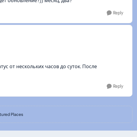
дет обновление?)) месяц, два?
Reply
тус от нескольких часов до суток. После
Reply
tured Places