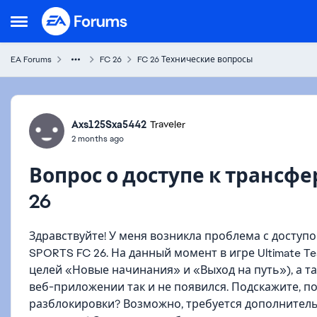
Skip to content
Open Side Menu
EA Forums
FC 26
FC 26 Технические вопросы
Forum Discussion
Axs125Sxa5442
Traveler
2 months ago
Вопрос о доступе к трансф
26
Здравствуйте! У меня возникла проблема с доступ
SPORTS FC 26. На данный момент в игре Ultimate 
целей «Новые начинания» и «Выход на путь»), а та
веб-приложении так и не появился. Подскажите, по
разблокировки? Возможно, требуется дополнительн