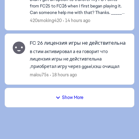
from FC25 to FC26 when I first began playing it.
Can someone help me with that? Thanks. ______
Название темы изменено в соответствии с
420smoking420
14 hours ago
языковыми прави...
FC 26 лицензия игры не действительна
в стим активировал а еа говорит что
лицензия игры не дейстивтельна
,приобретал игру через ggsel,кэш очищал
malou75s
18 hours ago
Show More