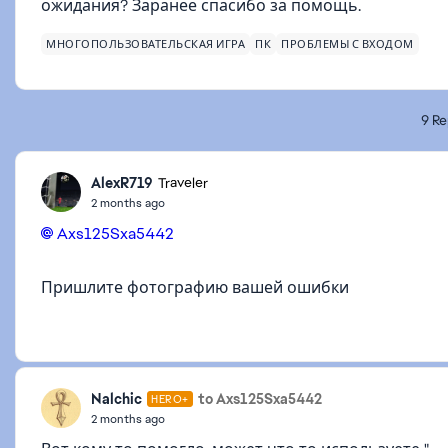
ожидания? Заранее спасибо за помощь.
МНОГОПОЛЬЗОВАТЕЛЬСКАЯ ИГРА
ПК
ПРОБЛЕМЫ С ВХОДОМ
9 Re
AlexR719
Traveler
2 months ago
Axs125Sxa5442​
Пришлите фотографию вашей ошибки
Nalchic
to Axs125Sxa5442
HERO+
2 months ago