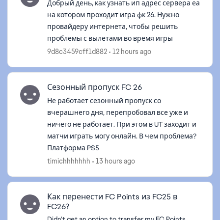
Добрый день, как узнать ип адрес сервера еа
на котором проходит игра фк 26. Нужно
провайдеру интернета, чтобы решить
проблемы с вылетами во время игры
9d8c3459cff1d882
12 hours ago
d by
Сезонный пропуск FC 26
Не работает сезонный пропуск со
вчерашнего дня, перепробовал все уже и
ничего не работает. При этом в UT заходит и
матчи играть могу онлайн. В чем проблема?
Платформа PS5
timichhhhhhh
13 hours ago
Как перенести FC Points из FC25 в
FC26?
Didn't get an option to transfer my FC Points