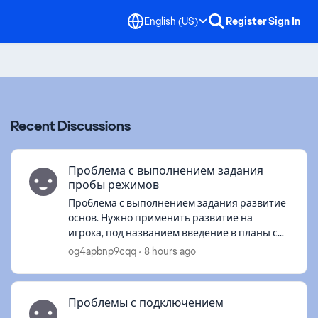
English (US)
Register
Sign In
Recent Discussions
Проблема с выполнением задания
пробы режимов
Проблема с выполнением задания развитие
основ. Нужно применить развитие на
игрока, под названием введение в планы с
наградами, а этого развития у меня нет, из-
og4apbnp9cqq
8 hours ago
за этого доступа к трансферному рынку т...
Проблемы с подключением