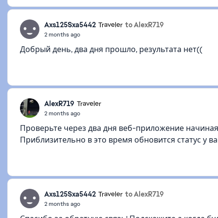
Axs125Sxa5442
to AlexR719
Traveler
2 months ago
Добрый день, два дня прошло, результата нет((
AlexR719
Traveler
2 months ago
Проверьте через два дня веб-приложение начиная 
Приблизительно в это время обновится статус у ва
Axs125Sxa5442
to AlexR719
Traveler
2 months ago