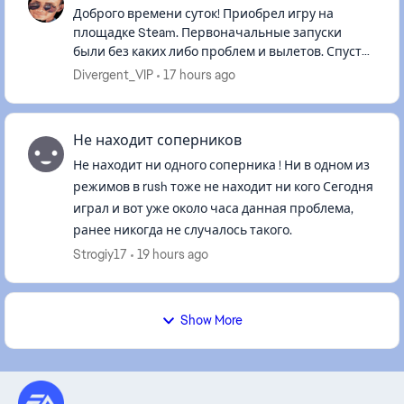
Доброго времени суток! Приобрел игру на
площадке Steam. Первоначальные запуски
были без каких либо проблем и вылетов. Спустя
месяц начала произвольно закрываться без
Divergent_VIP
17 hours ago
ошибки. Системные не указываю...
Не находит соперников
Не находит ни одного соперника ! Ни в одном из
режимов в rush тоже не находит ни кого Сегодня
играл и вот уже около часа данная проблема,
ранее никогда не случалось такого.
Strogiy17
19 hours ago
Show More