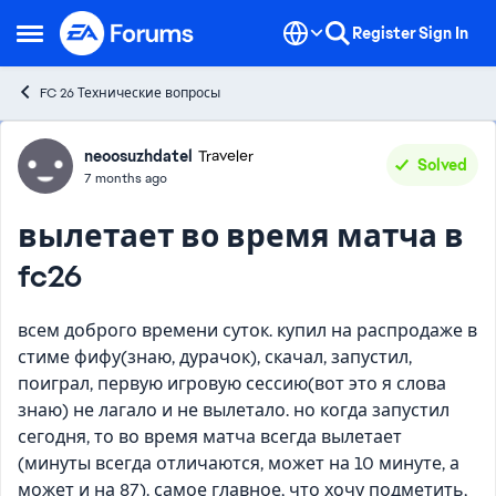
Skip to content
Register
Sign In
Open Side Menu
FC 26 Технические вопросы
Forum Discussion
neoosuzhdatel
Traveler
Solved
7 months ago
вылетает во время матча в
fc26
всем доброго времени суток. купил на распродаже в
стиме фифу(знаю, дурачок), скачал, запустил,
поиграл, первую игровую сессию(вот это я слова
знаю) не лагало и не вылетало. но когда запустил
сегодня, то во время матча всегда вылетает
(минуты всегда отличаются, может на 10 минуте, а
может и на 87). самое главное, что хочу подметить,