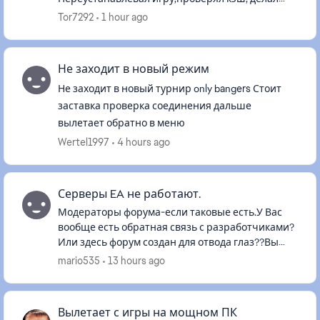
полную чистку драйверов и еще куча всего но
Tor7292
1 hour ago
так и не убрал эту проблему.
Не заходит в новый режим
Не заходит в новый турнир only bangers Стоит
заставка проверка соединения дальше
вылетает обратно в меню
Wertel1997
4 hours ago
Серверы EA не работают.
Модераторы форума-если таковые есть.У Вас
вообще есть обратная связь с разработчиками?
Или здесь форум создан для отвода глаз??Вы
реально издеваетесь над игроками???После
mario535
13 hours ago
обновления ни работают ни сер...
Вылетает с игры на мощном ПК