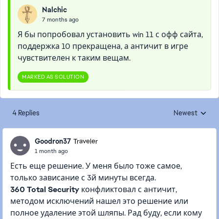
Nalchic
7 months ago
Я бы попробовал установить win 11 с офф сайта,
поддержка 10 прекращена, а античит в игре
чувствителен к таким вещам.
MARKED AS SOLUTION
4 Replies
Newest
Replies sorted
Goodron37
Traveler
1 month ago
Есть еще решение. У меня было тоже самое,
только зависание с 3й минуты всегда.
360
Total
Security
конфликтовал с античит,
методом исключений нашел это решение или
полное удаление этой шляпы. Рад буду, если кому