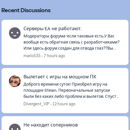
Recent Discussions
Серверы EA не работают.
Модераторы форума-если таковые есть.У Вас
вообще есть обратная связь с разработчиками?
Или здесь форум создан для отвода глаз??Вы
реально издеваетесь над игроками???После
mario535
7 hours ago
обновления ни работают ни сер...
Вылетает с игры на мощном ПК
Доброго времени суток! Приобрел игру на
площадке Steam. Первоначальные запуски
были без каких либо проблем и вылетов. Спустя
месяц начала произвольно закрываться без
Divergent_VIP
12 hours ago
ошибки. Системные не указываю...
Не находит соперников