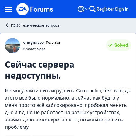
Skip to content
Register
Sign In
Open Side Menu
FC 26 Технические вопросы
Forum Discussion
vanyaazzz
Traveler
Solved
2 months ago
Сейчас сервера
недоступны.
Не могу зайти ни в игру, ни в Companion, без впн, до
этого все было нормально, а сейчас как будто у
меня просто всё заблокировано, пробовал менять
днс и т.д, но не работает на разных устройствах,
значит дело не конкретно в пс, помогите решить
проблему