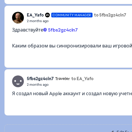
EA_Yafo
to 5fbs2gz4cln7
COMMUNITY MANAGER
2 months ago
Здравствуйте
5fbs2gz4cln7​
Каким образом вы синхронизировали ваш игровой 
5fbs2gz4cln7
to EA_Yafo
Traveler
2 months ago
Я создал новый Apple аккаунт и создал новую учетн