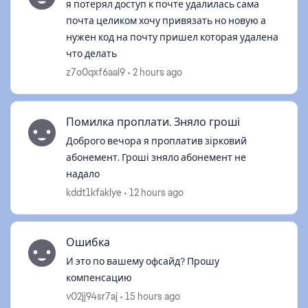
я потерял доступ к почте удалилась сама
почта целиком хочу привязать но новую а
нужен код на почту пришел которая удалена
что делать
z7o0qxf6aal9
2 hours ago
Помилка проплати. Зняло гроші
Доброго вечора я проплатив зірковий
абонемент. Гроші зняло абонемент не
надало
kddt1kfaklye
12 hours ago
Ошибка
И это по вашему офсайд? Прошу
компенсацию
v02jj94sr7aj
15 hours ago