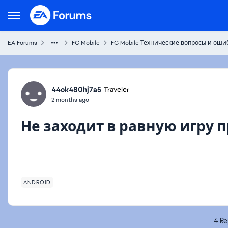
Skip to content
Open Side Menu
EA Forums
FC Mobile
FC Mobile Технические вопросы и оши
Forum Discussion
44ok480hj7a5
Traveler
2 months ago
Не заходит в равную игру п
ANDROID
4 Re