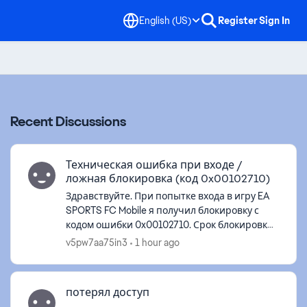
English (US)
Register
Sign In
Recent Discussions
Техническая ошибка при входе /
ложная блокировка (код 0x00102710)
Здравствуйте. При попытке входа в игру EA
SPORTS FC Mobile я получил блокировку с
кодом ошибки 0x00102710. Срок блокировки
— 592 часа (изначально было 672 часа,
v5pw7aa75in3
1 hour ago
сейчас прошло 4 дня). Важное обстояте...
потерял доступ
ed by