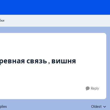
бки
ревная связь , вишня
Reply
plies
Oldest
Replies sort