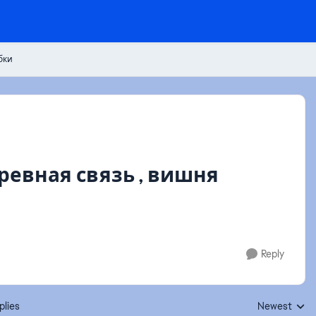
бки
ревная связь , вишня
Reply
plies
Newest
Replies sorte