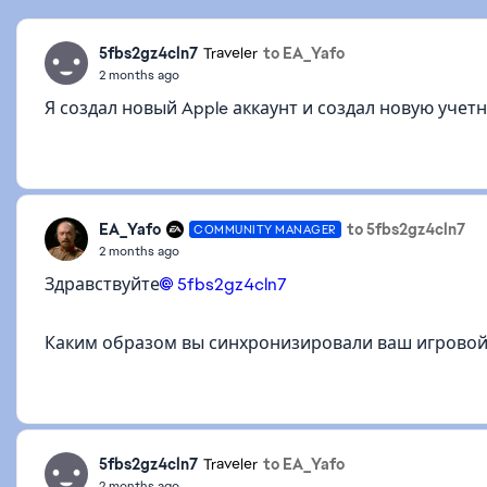
5fbs2gz4cln7
to EA_Yafo
Traveler
2 months ago
Я создал новый Apple аккаунт и создал новую учетн
EA_Yafo
to 5fbs2gz4cln7
COMMUNITY MANAGER
2 months ago
Здравствуйте
5fbs2gz4cln7​
Каким образом вы синхронизировали ваш игровой 
5fbs2gz4cln7
to EA_Yafo
Traveler
2 months ago