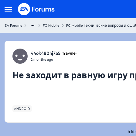
Skip to content
Open Side Menu
EA Forums
FC Mobile
FC Mobile Технические вопросы и оши
Forum Discussion
44ok480hj7a5
Traveler
2 months ago
Не заходит в равную игру п
ANDROID
4 Re