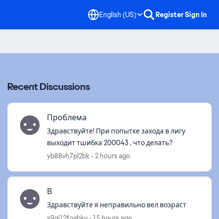
English (US)
Register
Sign In
Recent Discussions
Проблема
Здравствуйте! При попытке захода в лигу
выходит тшибка 200043 , что делать?
yb88vh7pl2bk
2 hours ago
В
Здравствуйте я неправильно вел возраст
d by
s9gi12foabkv
15 hours ago