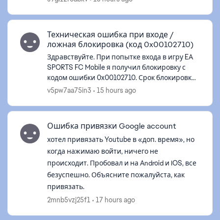
Техническая ошибка при входе /
ложная блокировка (код 0x00102710)
Здравствуйте. При попытке входа в игру EA
SPORTS FC Mobile я получил блокировку с
кодом ошибки 0x00102710. Срок блокировки
— 592 часа (изначально было 672 часа,
v5pw7aa75in3
15 hours ago
сейчас прошло 4 дня). Важное обстояте...
Ошибка привязки Google account
хотел привязать Youtube в «доп. время», но
когда нажимаю войти, ничего не
происходит. Пробовал и на Android и IOS, все
безуспешно. Объясните пожалуйста, как
привязать.
2mnb5vzj25f1
17 hours ago